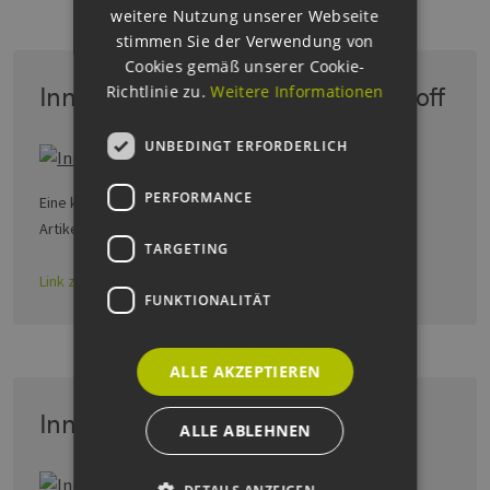
weitere Nutzung unserer Webseite
stimmen Sie der Verwendung von
Cookies gemäß unserer Cookie-
Richtlinie zu.
Weitere Informationen
Innovationsschaufenster Wasserstoff
UNBEDINGT ERFORDERLICH
PERFORMANCE
Eine kleine Auswahl an innovativen Ansätzen, Ideen und
Artikeln aus dem Bereich Wasserstoff finden Sie hier.
TARGETING
Link zum Bild
FUNKTIONALITÄT
ALLE AKZEPTIEREN
Innovation erleben
ALLE ABLEHNEN