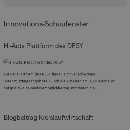
und
ver
die 
gut
die
Innovations-Schaufenster
Anm
Ben
Sei
csrf_https-
Google Privacy Policy
www.erneuerbare-
Sitzung
Die
contao_csrf_token
energien-
ver
Hi-Acts Plattform des DESY
hamburg.de
auf
Anf
ver
sic
leg
Web
wer
Auf der Plattform des DESY finden sich verschiedene
CookieScriptConsent
2 Monate 4
Die
CookieScript
Unterstützungsangebote. Durch die Arbeiten am DESY existieren
Wochen
Coo
www.erneuerbare-
ver
energien-
beispielsweise Analysemöglichkeiten, mit denen die …
Ein
hamburg.de
für
spe
Ban
Scr
ord
Blogbeitrag Kreislaufwirtschaft
fun
__cf_bm
29 Minuten
Die
Cloudflare Inc.
37 Sekunden
ver
.vimeo.com