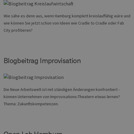
Men
unt
die
um 
Wie sähe es denn aus, wenn Hamburg komplett kreislauffähig wäre und
die
wie können Sie jetzt schon von Ideen wie Cradle to Cradle oder Fab
zu e
City profitieren?
Provider /
Name
Ablaufdatum
Beschreibung
Blogbeitrag Improvisation
Domäne
Provider /
Name
Ablaufdatum
Beschre
Domäne
vuid
1 Jahr 1
Diese
Vimeo.com
Monat
Cookies
_dd_s
Inc.
player.vimeo.com
15 Minuten
Dieses C
werden vom
.vimeo.com
wird ver
Vimeo-
um Sitzu
Videoplayer
zu speic
Die Neue Arbeitswelt ist mit ständigen Änderungen konfrontiert -
auf Websites
sicherzus
verwendet.
dass die
können Unternehmen von Improvisations-Theatern etwas lernen?
einer We
während 
Thema: Zukunftskompetenzen.
Sitzung 
sind. Es
Daten en
wie der 
mit den 
Website
Open Lab Hamburg
interagier