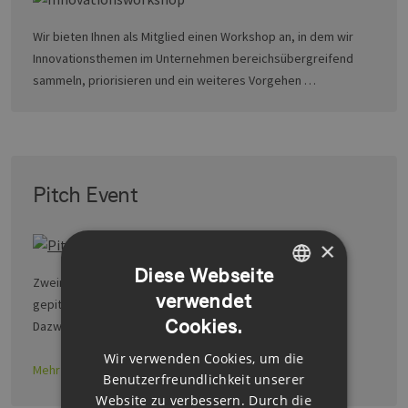
Wir bieten Ihnen als Mitglied einen Workshop an, in dem wir
Innovationsthemen im Unternehmen bereichsübergreifend
sammeln, priorisieren und ein weiteres Vorgehen …
Pitch Event
×
Diese Webseite
Zweimal pro Jahr werden sechs Probleme oder Lösungen
verwendet
GERMAN
gepitcht, was jeweils maximal sechs Minuten dauert.
Cookies.
Dazwischen ist Zeit zum netzwerken.
ENGLISH
Wir verwenden Cookies, um die
GERMAN
Mehr erfahren
Benutzerfreundlichkeit unserer
Website zu verbessern. Durch die