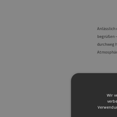
Anlässlich
begrüßen –
durchweg h
Atmosphär
Rückbl
Wir v
verbe
Verwendun