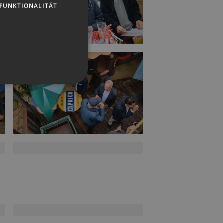
FUNKTIONALITÄT
g und die Kontoverwaltung.
 auf der PHP-Sprache
um Verwalten von
erweise handelt es sich
, wie sie verwendet wird,
ist jedoch die
r zwischen den Seiten.
er-Site-Anforderungen