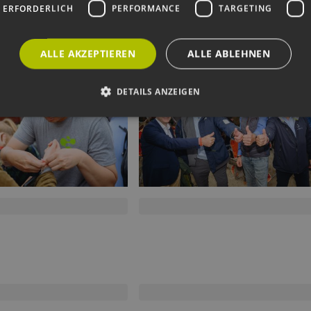
 ERFORDERLICH
PERFORMANCE
TARGETING
ALLE AKZEPTIEREN
ALLE ABLEHNEN
DETAILS ANZEIGEN
Unbedingt erforderlich
Performance
Targeting
Funktionalität
okies ermöglichen wesentliche Kernfunktionen der Website wie die Benutzeranmeldun
rlichen Cookies kann die Website nicht ordnungsgemäß verwendet werden.
ovider /
Ablaufdatum
Beschreibung
omäne
Sitzung
Cookie, das von Anwendungen generiert wird, die
P.net
basieren. Dies ist eine allgemeine Kennung, die z
w.erneuerbare-
Benutzersitzungsvariablen verwendet wird. Normal
ergien-
um eine zufällig generierte Zahl. Die Art und Weise
mburg.de
kann für die Site spezifisch sein. Ein gutes Beispiel 
Beibehaltung des Anmeldestatus für einen Benutze
w.erneuerbare-
Sitzung
Dieses Cookie wird verwendet, um Angriffe auf Qu