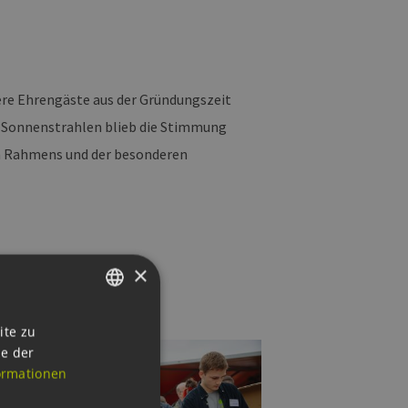
ere Ehrengäste aus der Gründungszeit
r Sonnenstrahlen blieb die Stimmung
en Rahmens und der besonderen
×
nhardt)
GERMAN
ite zu
ie der
ENGLISH
ormationen
GERMAN