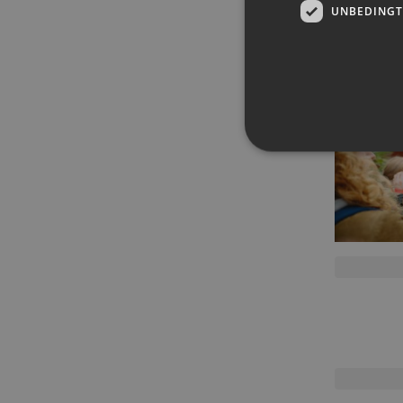
UNBEDINGT
Unbedingt erforderliche Co
Ohne die unbedingt erforde
Pr
Name
D
PHPSESSID
PH
ww
en
ha
csrf_https-
ww