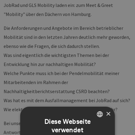
JobRad und GLS Mobility laden ein: zum Meet & Greet
"Mobility" über den Dächern von Hamburg.
Die Anforderungen und Angebote im Bereich betrieblicher
Mobilität sind in den letzten Jahren deutlich mehr geworden,
ebenso wie die Fragen, die sich dadurch stellen.
Was sind eigentlich die wichtigsten Themen bei der
Entwicklung hin zur nachhaltigen Mobilität?
Welche Punkte muss ich bei der Pendelmobilität meiner
Mitarbeitenden im Rahmen der
Nachhaltigkeitberichtserstattung CSRD beachten?
Was hat es mit dem Ausfallmanagement bei JobRad auf sich?
Wie elektrifiziere ich meinen Fuhrpark und vieles mehr?
×
Diese Webseite
Bei unserem Meet & Greet stehen wir Ihnen Rede und
verwendet
GERMAN
Antwort. In kurzen Vortragsslots informieren die