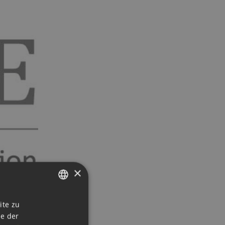
×
GERMAN
ite zu
ie der
ENGLISH