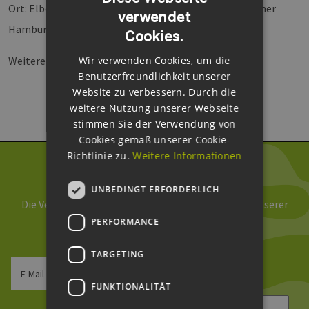
Ort: Elbcampus Kompetenzzentrum Handwerkskammer
verwendet
GERMAN
Hamburg, Zum Handwerkszentrum 1
Cookies.
ENGLISH
Wir verwenden Cookies, um die
Weitere Informationen finden Sie unter
:
GERMAN
Benutzerfreundlichkeit unserer
Website zu verbessern. Durch die
weitere Nutzung unserer Webseite
stimmen Sie der Verwendung von
Cookies gemäß unserer Cookie-
Richtlinie zu.
Weitere Informationen
Newsletter abonnieren
UNBEDINGT ERFORDERLICH
Die Verarbeitung Ihrer Daten erfolgt im Rahmen unserer
PERFORMANCE
Daten­schutz­erklärung
.
TARGETING
E-Mail-Adresse
FUNKTIONALITÄT
Sicherheitsfrage
*