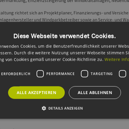
vermarktung, Effizienzsteigerung der Windkraftanlagen, Neuent
taltung richtet sich an Projektplaner, Finanzierungs- und Versich
nlagenhersteller und Windparkbetreiber sowie an Service- und 
indWERT 2015 besteht ab 18:00 Uhr die Möglichkeit zur Teilnahme
Diese Webseite verwendet Cookies.
chen Windcommunity im Förde-Foyer des Kieler Schlosses. Nach ei
erwenden Cookies, um die Benutzerfreundlichkeit unserer Webs
e-Clusters windcomm schleswig-holstein klingt der Tag bei eine
ssern. Durch die weitere Nutzung unserer Webseite stimmen S
e aus.
g von Cookies gemäß unserer Cookie-Richtlinie zu.
Weitere Inf
RT 2015 ist kostenpflichtig. Die Anmeldung erfolgt
ausschließli
en Sie bei Anmeldung bis zum 10. Juli 2015. Mitglieder des windco
 ERFORDERLICH
PERFORMANCE
TARGETING
t, zu bevorzugten Konditionen registrieren. Die Registrierung en
rmular
ALLE AKZEPTIEREN
ALLE ABLEHNEN
er: windcomm Schleswig-Holstein
DETAILS ANZEIGEN
 Schloss, Wall 74, 24103 Kiel
.08.2015