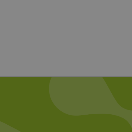
g und die Kontoverwaltung.
 auf der PHP-Sprache
um Verwalten von
erweise handelt es sich
, wie sie verwendet wird,
ist jedoch die
r zwischen den Seiten.
er-Site-Anforderungen
 legitime Anfragen von der
 verwendet, um die
u speichern. Das Cookie-
ß funktionieren.
chen und Bots zu
, um gültige Berichte über