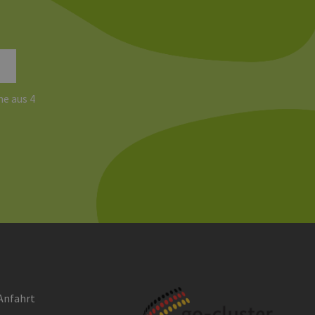
ites verwendet.
chern, um sicherzustellen,
onsistent sind. Es kann
site interagiert, alle
ltung helfen.
rknüpft. Dies ist eine
e aus 4
 Analysedienstes von
enutzer zu unterscheiden,
wiesen wird. Es ist in
ird zur Berechnung von
Analyseberichte
 den Sitzungsstatus
Anfahrt