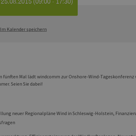
 25.08.2015 (09:00 - 17:30)
Im Kalender speichern
m fünften Mal lädt windcomm zur Onshore-Wind-Tageskonferenz w
mer. Seien Sie dabei!
llung neuer Regionalpläne Wind in Schleswig-Holstein, Finanzie
sfragen