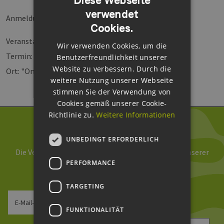
verwendet
GERMAN
Anmeldung bitte unter
kontakt@windmap.info
Cookies.
ENGLISH
Veranstalter: Windnetzwerk
Wir verwenden Cookies, um die
GERMAN
Termin: 4. März 2013, 20:00 Uhr
Benutzerfreundlichkeit unserer
Website zu verbessern. Durch die
Ort: "Omas Apotheke", Schanzenstraße 87
weitere Nutzung unserer Webseite
stimmen Sie der Verwendung von
Cookies gemäß unserer Cookie-
Richtlinie zu.
Weitere Informationen
Newsletter abonnieren
UNBEDINGT ERFORDERLICH
Die Verarbeitung Ihrer Daten erfolgt im Rahmen unserer
PERFORMANCE
Daten­schutz­erklärung
.
TARGETING
E-Mail-Adresse
FUNKTIONALITÄT