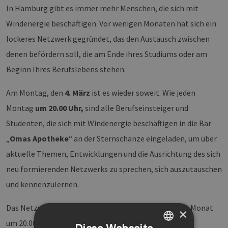
In Hamburg gibt es immer mehr Menschen, die sich mit
Windenergie beschäftigen. Vor wenigen Monaten hat sich ein
lockeres Netzwerk gegründet, das den Austausch zwischen
denen befördern soll, die am Ende ihres Studiums oder am
Beginn Ihres Berufslebens stehen.
Am Montag, den
4. März
ist es wieder soweit. Wie jeden
Montag
um 20.00 Uhr,
sind alle Berufseinsteiger und
Studenten, die sich mit Windenergie beschäftigen in die Bar
„
Omas Apotheke
“ an der Sternschanze eingeladen, um über
aktuelle Themen, Entwicklungen und die Ausrichtung des sich
neu formierenden Netzwerks zu sprechen, sich auszutauschen
und kennenzulernen.
Das Netzwerk trifft sich immer am ersten Montag im Monat
×
um 20.00 Uhr.
Diese Webseite