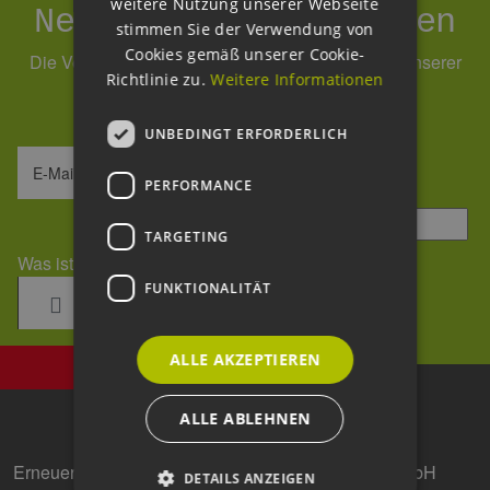
weitere Nutzung unserer Webseite
Newsletter abonnieren
stimmen Sie der Verwendung von
Cookies gemäß unserer Cookie-
Die Verarbeitung Ihrer Daten erfolgt im Rahmen unserer
Richtlinie zu.
Weitere Informationen
Daten­schutz­erklärung
.
UNBEDINGT ERFORDERLICH
E-Mail-Adresse
PERFORMANCE
Sicherheitsfrage
*
TARGETING
Was ist die Summe aus 1 und 8?
FUNKTIONALITÄT
ALLE AKZEPTIEREN
ALLE ABLEHNEN
Erneuerbare Energien Hamburg Clusteragentur GmbH
DETAILS ANZEIGEN