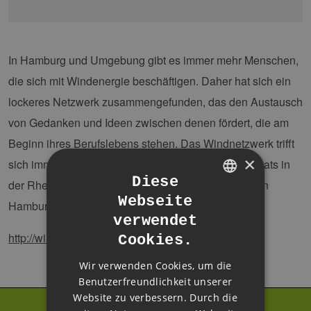
In Hamburg und Umgebung gibt es immer mehr Menschen,
die sich mit Windenergie beschäftigen. Daher hat sich ein
lockeres Netzwerk zusammengefunden, das den Austausch
von Gedanken und Ideen zwischen denen fördert, die am
Beginn ihres Berufslebens stehen. Das Windnetzwerk trifft
×
sich immer jeden ersten Montag des jeweiligen Monats in
Diese
der Rheinischen Republik an der Stadthausbrücke in
Webseite
GERMAN
Hamburg.
verwendet
ENGLISH
http://windnetzwerk.com/
Cookies.
GERMAN
Wir verwenden Cookies, um die
Benutzerfreundlichkeit unserer
Website zu verbessern. Durch die