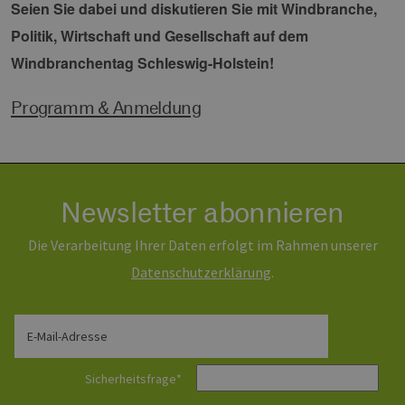
Seien Sie dabei und diskutieren Sie mit Windbranche,
wir
energien-
Spr
hamburg.de
ein
Politik, Wirtschaft und Gesellschaft auf dem
die
Ben
Windbranchentag Schleswig-Holstein!
ver
Nor
sic
Programm & Anmeldung
gene
und
ver
die 
gut
die
Anm
Ben
Newsletter abonnieren
Sei
csrf_https-
Google Privacy Policy
www.erneuerbare-
Sitzung
Die
Die Verarbeitung Ihrer Daten erfolgt im Rahmen unserer
contao_csrf_token
energien-
ver
hamburg.de
auf
Daten­schutz­erklärung
.
Anf
ver
sic
leg
Web
E-Mail-Adresse
wer
CookieScriptConsent
2 Monate 4
Die
CookieScript
Wochen
Coo
www.erneuerbare-
Sicherheitsfrage
*
ver
energien-
Ein
hamburg.de