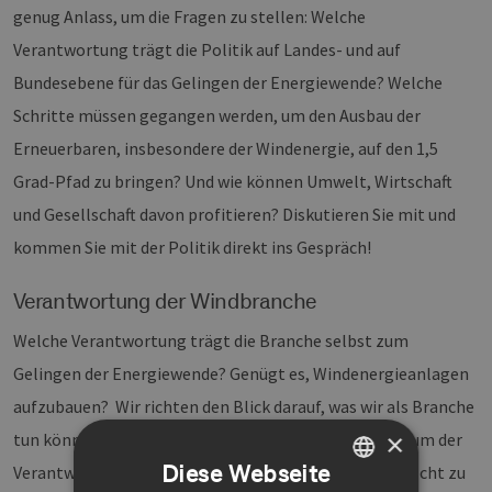
genug Anlass, um die Fragen zu stellen: Welche
Verantwortung trägt die Politik auf Landes- und auf
Bundesebene für das Gelingen der Energiewende? Welche
Schritte müssen gegangen werden, um den Ausbau der
Erneuerbaren, insbesondere der Windenergie, auf den 1,5
Grad-Pfad zu bringen? Und wie können Umwelt, Wirtschaft
und Gesellschaft davon profitieren? Diskutieren Sie mit und
kommen Sie mit der Politik direkt ins Gespräch!
Verantwortung der Windbranche
Welche Verantwortung trägt die Branche selbst zum
Gelingen der Energiewende? Genügt es, Windenergieanlagen
aufzubauen? Wir richten den Blick darauf, was wir als Branche
×
tun können und was der BWE als Verband bereits tut, um der
Diese Webseite
Verantwortung für eine gelungene Energiewende gerecht zu