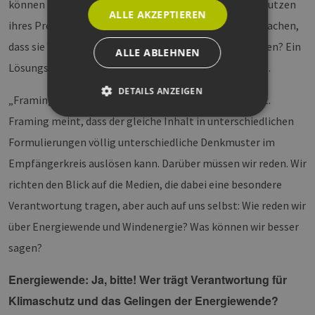
können die Vorhabenträger tun? Wie können sie den Nutzen
ALLE AKZEPTIEREN
ihres Projektes besser kommunizieren und deutlich machen,
dass sie Verantwortung für die Gesellschaft übernehmen? Ein
ALLE ABLEHNEN
Lösungsansatz kommt aus der Gemeinwohlökonomie.
DETAILS ANZEIGEN
„Framing“ ist ein sozialwissenschaftliches Schlagwort.
Framing meint, dass der gleiche Inhalt in unterschiedlichen
Formulierungen völlig unterschiedliche Denkmuster im
Unbedingt erforderlich
Performance
Empfängerkreis auslösen kann. Darüber müssen wir reden. Wir
Targeting
Funktionalität
richten den Blick auf die Medien, die dabei eine besondere
Unbedingt erforderliche Cookies ermöglichen
wesentliche Kernfunktionen der Website wie die
Verantwortung tragen, aber auch auf uns selbst: Wie reden wir
Benutzeranmeldung und die Kontoverwaltung.
Ohne die unbedingt erforderlichen Cookies
über Energiewende und Windenergie? Was können wir besser
kann die Website nicht ordnungsgemäß
sagen?
verwendet werden.
Provider /
Name
Ablaufdatum
Bes
Energiewende: Ja, bitte! Wer trägt Verantwortung für
Domäne
Klimaschutz und das Gelingen der Energiewende?
PHPSESSID
Sitzung
Coo
PHP.net
Anw
www.erneuerbare-