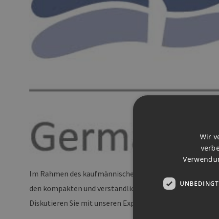
Wir v
verbe
Verwendun
Im Rahmen des kaufmännischen Managements von Windp
UNBEDINGT
den kompakten und verständlichen
Grundlagen des Ste
Diskutieren Sie mit unseren Expertinnen und Experten st