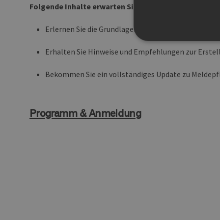
Folgende Inhalte erwarten Sie:
Erlernen Sie die Grundlagen des Steuerrechts und e
Erhalten Sie Hinweise und Empfehlungen zur Erste
Bekommen Sie ein vollständiges Update zu Meldepfl
Unbedingt erforderliche Co
Ohne die unbedingt erforde
Pr
Name
D
Programm & Anmeldung
PHPSESSID
PH
ww
en
ha
csrf_https-
ww
contao_csrf_token
en
ha
Google Privacy Poli
CookieScriptConsent
Co
ww
en