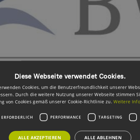
Diese Webseite verwendet Cookies.
erwenden Cookies, um die Benutzerfreundlichkeit unserer Webs
ssern. Durch die weitere Nutzung unserer Webseite stimmen S
g von Cookies gemäß unserer Cookie-Richtlinie zu.
Weitere Inf
arks ist das Thema „
Abgaben und Steuern
“ wohl eines der Mei
 ERFORDERLICH
PERFORMANCE
TARGETING
uerrechts
für Windparks einen erweiterten Einblick in den aktuel
romsteuerrechtliche Entwicklungen und frischen Sie Ihr Basiswiss
ALLE AKZEPTIEREN
ALLE ABLEHNEN