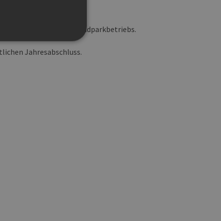
r einzelnen Phasen des Windparkbetriebs.
lichen Jahresabschluss.
g und die Kontoverwaltung.
 auf der PHP-Sprache
um Verwalten von
erweise handelt es sich
, wie sie verwendet wird,
ist jedoch die
r zwischen den Seiten.
er-Site-Anforderungen
 legitime Anfragen von der
 verwendet, um die
u speichern. Das Cookie-
ß funktionieren.