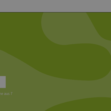
chen und Bots zu
, um gültige Berichte über
ites verwendet.
chern, um sicherzustellen,
onsistent sind. Es kann
site interagiert, alle
ltung helfen.
rknüpft. Dies ist eine
 Analysedienstes von
enutzer zu unterscheiden,
wiesen wird. Es ist in
ird zur Berechnung von
Analyseberichte
 den Sitzungsstatus
e aus 7