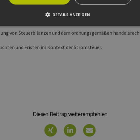
DETAILS ANZEIGEN
rhalten Sie eine Übersicht der relevanten Steuern und Abgaben de
llung von Steuerbilanzen und dem ordnungsgemäßen handelsrecht
Unbedingt erforderlich
Performance
Targeting
Funktionalität
ichten und Fristen im Kontext der Stromsteuer.
okies ermöglichen wesentliche Kernfunktionen der Website wie die Benutzeranmeldun
rlichen Cookies kann die Website nicht ordnungsgemäß verwendet werden.
ovider /
Ablaufdatum
Beschreibung
omäne
Sitzung
Cookie, das von Anwendungen generiert wird, die
P.net
basieren. Dies ist eine allgemeine Kennung, die z
w.erneuerbare-
Benutzersitzungsvariablen verwendet wird. Normal
ergien-
um eine zufällig generierte Zahl. Die Art und Weise
mburg.de
kann für die Site spezifisch sein. Ein gutes Beispiel 
Beibehaltung des Anmeldestatus für einen Benutze
w.erneuerbare-
Sitzung
Dieses Cookie wird verwendet, um Angriffe auf Qu
Diesen Beitrag weiterempfehlen
ergien-
(CSRF) zu verhindern, um sicherzustellen, dass nur
mburg.de
Website bearbeitet werden.
cy
2 Monate 4
Dieses Cookie wird vom Cookie-Script.com-Dienst
okieScript
Wochen
Einwilligungseinstellungen für Besucher-Cookies z
w.erneuerbare-
Banner von Cookie-Script.com muss ordnungsgemä
ergien-