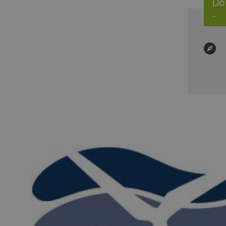
Do,
–