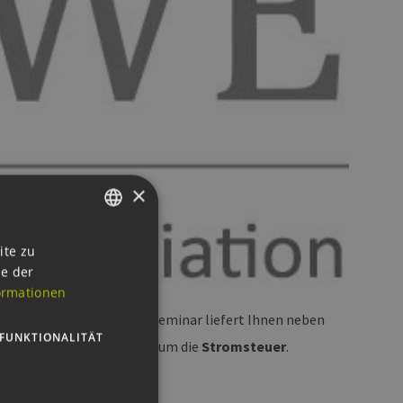
×
GERMAN
ite zu
ie der
ENGLISH
ormationen
GERMAN
stdiskutierten. Unser WebSeminar liefert Ihnen neben
FUNKTIONALITÄT
len Diskussionsstand rund um die
Stromsteuer
.
en auf.