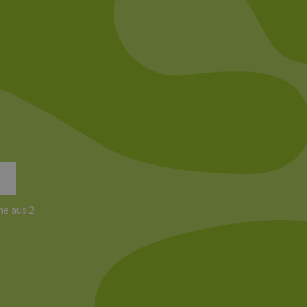
 Analysedienstes von
enutzer zu unterscheiden,
wiesen wird. Es ist in
ird zur Berechnung von
Analyseberichte
 den Sitzungsstatus
e aus 2