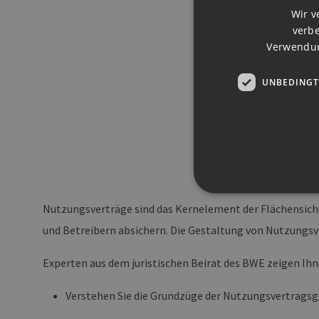
Wir v
verbe
Verwendun
UNBEDINGT
Nutzungsverträge sind das Kernelement der Flächensiche
und Betreibern absichern. Die Gestaltung von Nutzungsve
Unbedingt erforderliche Co
Ohne die unbedingt erforde
Experten aus dem juristischen Beirat des BWE zeigen Ihn
Pr
Name
D
Verstehen Sie die Grundzüge der Nutzungsvertragsge
PHPSESSID
PH