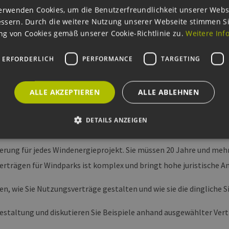
erwenden Cookies, um die Benutzerfreundlichkeit unserer Webs
ssern. Durch die weitere Nutzung unserer Webseite stimmen S
g von Cookies gemäß unserer Cookie-Richtlinie zu.
Weitere Inf
 ERFORDERLICH
PERFORMANCE
TARGETING
ALLE AKZEPTIEREN
ALLE ABLEHNEN
DETAILS ANZEIGEN
rung für jedes Windenergieprojekt. Sie müssen 20 Jahre und meh
Unbedingt erforderlich
Performance
Targeting
Funktionalität
rträgen für Windparks ist komplex und bringt hohe juristische A
okies ermöglichen wesentliche Kernfunktionen der Website wie die Benutzeranmeldun
rlichen Cookies kann die Website nicht ordnungsgemäß verwendet werden.
en, wie Sie Nutzungsverträge gestalten und wie sie die dinglich
ovider /
Ablaufdatum
Beschreibung
omäne
staltung und diskutieren Sie Beispiele anhand ausgewählter Vert
Sitzung
Cookie, das von Anwendungen generiert wird, die
P.net