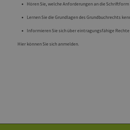
ww
Hören Sie, welche Anforderungen an die Schriftfor
en
ha
Lernen Sie die Grundlagen des Grundbuchrechts ken
csrf_https-
ww
Informieren Sie sich über eintragungsfähige Rechte
contao_csrf_token
en
ha
Google Privacy Poli
CookieScriptConsent
Hier können Sie sich anmelden.
Co
ww
en
ha
__cf_bm
Cl
.v
Name
Provider / Do
Provid
Name
vuid
Vimeo.com Inc
Domä
.vimeo.com
_dd_s
player
_ga
Googl