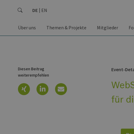
DE
EN
Über uns
Themen & Projekte
Mitglieder
Fo
Diesen Beitrag
Event-Deta
weiterempfehlen
WebS
für d