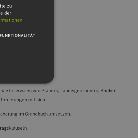
GERMAN
ite zu
ie der
ENGLISH
ormationen
GERMAN
FUNKTIONALITÄT
r die Interessen von Planern, Landeigentümern, Banken
nforderungen mit sich.
g und die Kontoverwaltung.
e Sicherung im Grundbuch umsetzen.
ragsklauseln.
 auf der PHP-Sprache