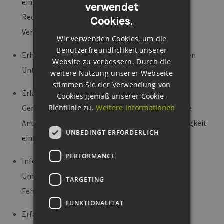
einer BImSchG-Genehmigung kennen und welche
verwendet
GERMAN
Rechtsmittel und Klagemöglichkeiten Ihnen zur
Cookies.
ENGLISH
Verfügung stehen.
Wir verwenden Cookies, um die
GERMAN
Benutzerfreundlichkeit unserer
Erhalten Sie Tipps im Umgang mit nachgereichten
Website zu verbessern. Durch die
Unterlagen in der Öffentlichkeitsbeteiligung.
weitere Nutzung unserer Webseite
stimmen Sie der Verwendung von
Erlangen Sie einen Überblick über den Ablauf der
Cookies gemäß unserer Cookie-
Genehmigungsverfahren und erfahren Sie, welche
Richtlinie zu.
Weitere Informationen
Antragsunterlagen und Gutachten zur Vollständigkeit
UNBEDINGT ERFORDERLICH
einzureichen sind.
PERFORMANCE
Informieren Sie sich über die
Umweltverträglichkeitsprüfung und mögliche
TARGETING
Fehlerquellen im Genehmigungsverfahren.
FUNKTIONALITÄT
Erfahren Sie, welche Rechtsgrundlagen für