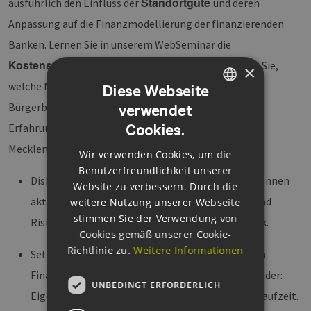
Standortgüte
ausführlich den Einfluss der
und deren
Anpassung auf die Finanzmodellierung der finanzierenden
Banken. Lernen Sie in unserem WebSeminar die
Kostenstruktur
von Windparks kennen und erfahren Sie,
×
welche Möglichkeiten der Umsetzung finanzieller
Diese Webseite
Bürgerbeteiligungen für Sie optimal sind und welche
verwendet
GERMAN
Bürgerbeteiligungsgesetz
Erfahrungen mit dem
in
Cookies.
ENGLISH
Mecklenburg-Vorpommern gemacht wurden.
Wir verwenden Cookies, um die
GERMAN
Benutzerfreundlichkeit unserer
Diskutieren Sie mit unseren erfahrenen ReferentInnen
Website zu verbessern. Durch die
aktuelle Brennpunkte der Projektfinanzierung und
weitere Nutzung unserer Webseite
stimmen Sie der Verwendung von
Risikobewertung seitens der finanzierenden Bank.
Cookies gemäß unserer Cookie-
Richtlinie zu.
Weitere Informationen
Setzen Sie sich mit der Entwicklung der zentralen
Finanzierungsparameter von Windparks auseinander:
UNBEDINGT ERFORDERLICH
Eigenkapital, Schuldendienstdeckungsgrad und Laufzeit.