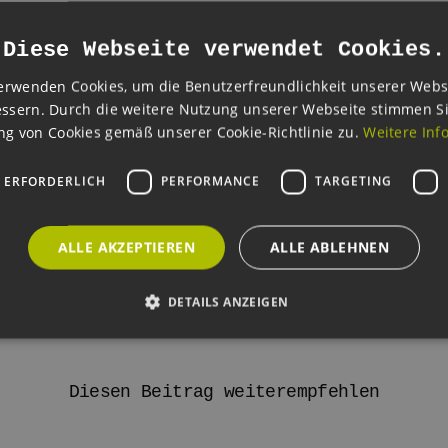
Diese Webseite verwendet Cookies.
den frischen Wind der Messe für Ihre Repowering-Projekte zu nu
erwenden Cookies, um die Benutzerfreundlichkeit unserer Webs
ssern. Durch die weitere Nutzung unserer Webseite stimmen S
erbildungs-Reihe zum Thema Repowering zentrale Fragen: Wie 
g von Cookies gemäß unserer Cookie-Richtlinie zu.
Weitere Inf
rn Sie sich frühzeitig die besten Flächen?
 ERFORDERLICH
PERFORMANCE
TARGETING
de
MESSE50
auf diese Repowering-Weiterbildungen
50%
.*
nischen, rechtlichen und wirtschaftlichen Grundlagen, die Sie br
ALLE AKZEPTIEREN
ALLE ABLEHNEN
DETAILS ANZEIGEN
Unbedingt erforderlich
Performance
Targeting
Funktionalität
Diesen Beitrag weiterempfehlen
okies ermöglichen wesentliche Kernfunktionen der Website wie die Benutzeranmeldun
rlichen Cookies kann die Website nicht ordnungsgemäß verwendet werden.