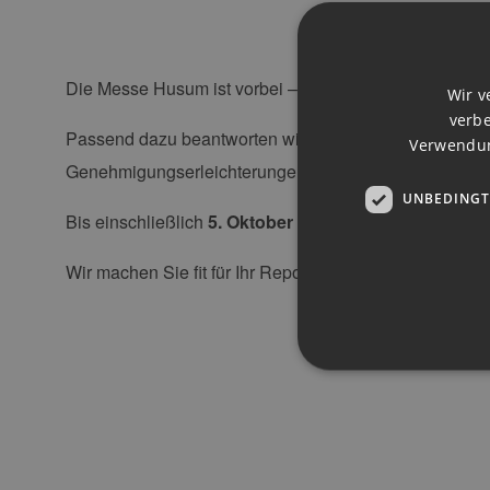
Die Messe Husum ist vorbei – der perfekte Zeitpunkt, 
Wir v
verbe
Passend dazu beantworten wir Ihnen mit unserer Weit
Verwendun
Genehmigungserleichterungen gelten aktuell? Wie siche
UNBEDINGT
Bis einschließlich
5. Oktober sparen
Sie mit dem Co
Wir machen Sie fit für Ihr Repowering – mit allen tech
Unbedingt erforderliche Co
Ohne die unbedingt erforde