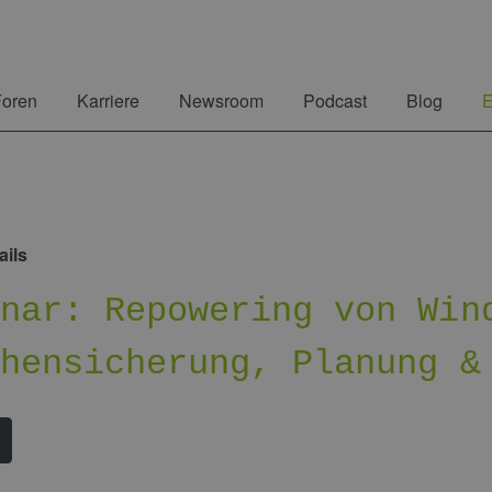
Foren
Karriere
Newsroom
Podcast
Blog
E
ails
inar: Repowering von Win
chensicherung, Planung &