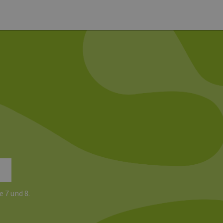
chen und Bots zu
, um gültige Berichte über
ites verwendet.
chern, um sicherzustellen,
onsistent sind. Es kann
site interagiert, alle
ltung helfen.
rknüpft. Dies ist eine
 Analysedienstes von
enutzer zu unterscheiden,
wiesen wird. Es ist in
ird zur Berechnung von
Analyseberichte
 den Sitzungsstatus
e 7 und 8.