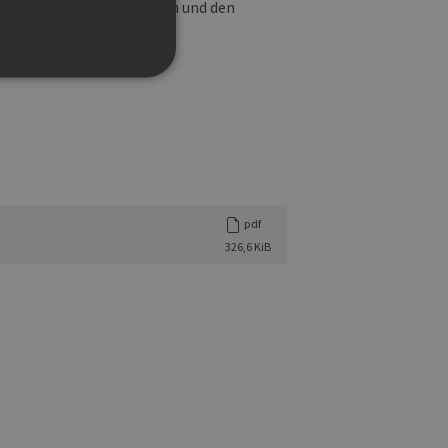
nhalten, den Vortragenden und den
g und die Kontoverwaltung.
pdf
 auf der PHP-Sprache
326,6 KiB
um Verwalten von
erweise handelt es sich
, wie sie verwendet wird,
ist jedoch die
r zwischen den Seiten.
er-Site-Anforderungen
 legitime Anfragen von der
 verwendet, um die
u speichern. Das Cookie-
ß funktionieren.