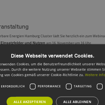
ranstaltung
rbare Energien Hamburg Cluster lädt Sie herzlich ein zum Webin
 Einsatzfelder und Nutzen
am 16. November um 16 Uhr.
Intelligenz greift heute schon tief in unseren Alltag ein, ohne das
Diese Webseite verwendet Cookies.
nnungstools, in Form von Algorithmen bei unserer Mediennutzung
erwenden Cookies, um die Benutzerfreundlichkeit unserer Webs
tion und vielem mehr.
ssern. Durch die weitere Nutzung unserer Webseite stimmen S
g von Cookies gemäß unserer Cookie-Richtlinie zu.
Weitere Inf
tzen kann sie darüber hinaus bereits heute im Bereich der erneue
 von seiner Seite aus dazu beitragen, damit sich Lösungsansätz
 ERFORDERLICH
PERFORMANCE
TARGETING
 Rahmen unseres Webseminars möchten wir Ihnen in drei Vorträge
 Strom, Gas- und Wärmebereich vorstellen und uns über die daf
ALLE AKZEPTIEREN
ALLE ABLEHNEN