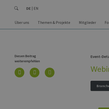
DE
EN
Über uns
Themen & Projekte
Mitglieder
Fo
Diesen Beitrag
Event-Deta
weiterempfehlen
Webin
Branch