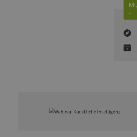
Mi,
–