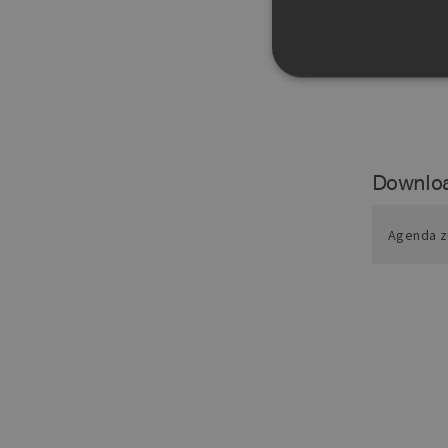
in den Unt
beteiligte
Unbedingt erforderliche Co
Ohne die unbedingt erforde
Downlo
Pr
Name
D
Agenda z
PHPSESSID
PH
ww
en
ha
csrf_https-
ww
contao_csrf_token
en
ha
Google Privacy Poli
CookieScriptConsent
Co
ww
en
ha