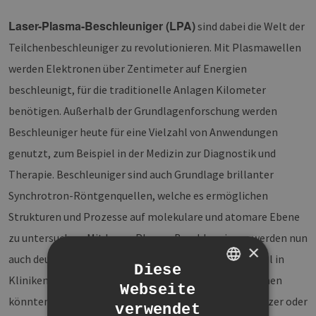
Laser-Plasma-Beschleuniger (LPA)
sind dabei die Welt der
Teilchenbeschleuniger zu revolutionieren. Mit Plasmawellen
werden Elektronen über Zentimeter auf Energien
beschleunigt, für die traditionelle Anlagen Kilometer
benötigen. Außerhalb der Grundlagenforschung werden
Beschleuniger heute für eine Vielzahl von Anwendungen
genutzt, zum Beispiel in der Medizin zur Diagnostik und
Therapie. Beschleuniger sind auch Grundlage brillanter
Synchrotron-Röntgenquellen, welche es ermöglichen
Strukturen und Prozesse auf molekulare und atomare Ebene
zu untersuchen. Mit Laser-Plasma Beschleunigern werden nun
×
auch deutlich kompaktere Anlagen denkbar, die einmal in
Diese
Kliniken oder Unternehmen direkt zum Einsatz kommen
Webseite
GERMAN
könnten. Somit könnten in Zukunft deutlich mehr Nutzer oder
verwendet
ENGLISH