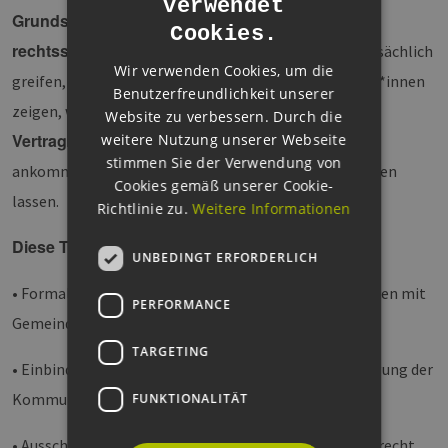
verwendet
ENGLISH
Grundstücksnutzungsverträge mit Gemeinden
Cookies.
GERMAN
rechtssicher
gestaltet werden, welche Pflichten tatsächlich
Wir verwenden Cookies, um die
Spielräume
greifen, und welche
bestehen. Die Expert*innen
Benutzerfreundlichkeit unserer
Ausschreibung,
zeigen, worauf es bei
Website zu verbessern. Durch die
Vertragsverhandlung und Beteiligungsmodellen
weitere Nutzung unserer Webseite
stimmen Sie der Verwendung von
ankommt und wie sich typische Stolperfallen vermeiden
Cookies gemäß unserer Cookie-
lassen.
Richtlinie zu.
Weitere Informationen
Diese Themen erwarten Sie:
UNBEDINGT ERFORDERLICH
• Formale und inhaltliche Besonderheiten von Verträgen mit
PERFORMANCE
Gemeinden
TARGETING
• Einbindung von Regelungen zur finanziellen Beteiligung der
Kommune
FUNKTIONALITÄT
• Ausschreibungspflichten nach GWB oder Kommunalrecht