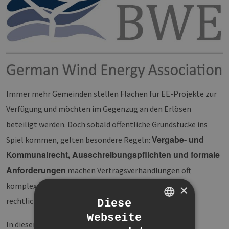
Immer mehr Gemeinden stellen Flächen für EE-Projekte zur
Verfügung und möchten im Gegenzug an den Erlösen
beteiligt werden. Doch sobald öffentliche Grundstücke ins
Vergabe- und
Spiel kommen, gelten besondere Regeln:
Kommunalrecht, Ausschreibungspflichten und formale
Anforderungen
machen Vertragsverhandlungen oft
komplex und Fehler können Projekte verzögern oder
×
rechtliche Konsequenzen nach sich ziehen.
Diese
Webseite
GERMAN
In diesem Online-Seminar erfahren Sie, wie