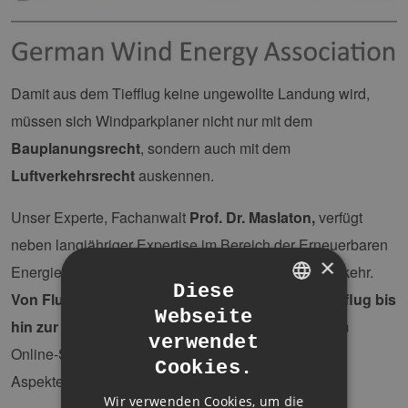
Damit aus dem Tiefflug keine ungewollte Landung wird,
müssen sich Windparkplaner nicht nur mit dem
Bauplanungsrecht
, sondern auch mit dem
Luftverkehrsrecht
auskennen.
Unser Experte, Fachanwalt
Prof. Dr. Maslaton,
verfügt
neben langjähriger Expertise im Bereich der Erneuerbaren
×
Energien auch über praktische Erfahrung im Luftverkehr.
Diese
Von Flugsicherungsradar über militärischen Tiefflug bis
Webseite
GERMAN
hin zur Zustimmung nach § 14 LuftVG
– in diesem
verwendet
ENGLISH
Online-Seminar vermitteln wir Ihnen die wichtigsten
Cookies.
Aspekte!
GERMAN
Wir verwenden Cookies, um die