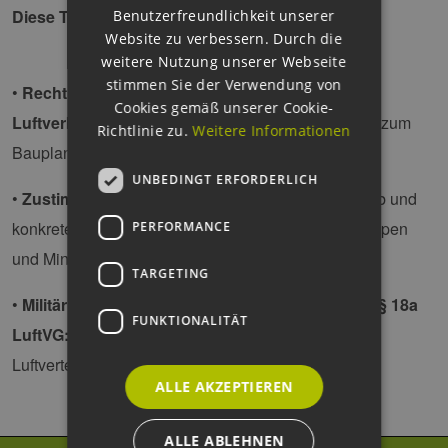
Diese Themen erwarten Sie:
Benutzerfreundlichkeit unserer
Website zu verbessern. Durch die
weitere Nutzung unserer Webseite
stimmen Sie der Verwendung von
•
Rechtliche Rahmenbedingungen im
Cookies gemäß unserer Cookie-
Luftverkehrsrecht:
Zuständigkeiten und Verhältnis zum
Richtlinie zu.
Weitere Informationen
Bauplanungsrecht
UNBEDINGT ERFORDERLICH
•
Zustimmung nach § 14 LuftVG:
Prüfungsmaßstab und
konkrete Konfliktfelder wie Platzrunde, Wirbelschleppen
PERFORMANCE
und Mindestflughöhen (MVA)
TARGETING
•
Militärischer Flugbetrieb und Bauverbote nach § 18a
FUNKTIONALITÄT
LuftVG:
Tiefflug, Flugsicherungs- und
Luftverteidigungsradar
ALLE AKZEPTIEREN
ALLE ABLEHNEN