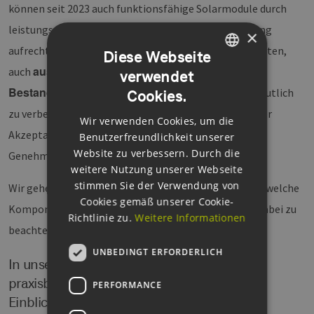
können seit 2023 auch funktionsfähige Solarmodule durch
leistungsstärkere ersetzt und dabei die EEG-Vergütung
×
aufrechterhalten werden. Dies schafft neue Möglichkeiten,
Diese Webseite
aus rein wirtschaftlichen Gründen in
auch
verwendet
GERMAN
Bestandsanlagen zu investieren
und den Ertrag deutlich
Cookies.
ENGLISH
zu verbessern – auf vorhandenen PV-Flächen mit hoher
Wir verwenden Cookies, um die
GERMAN
Akzeptanz und geringeren Aufwänden in der
Benutzerfreundlichkeit unserer
Website zu verbessern. Durch die
Genehmigungsplanung.
weitere Nutzung unserer Webseite
stimmen Sie der Verwendung von
Wir gehen gemeinsam der Frage nach, wann es lohnt, welche
Cookies gemäß unserer Cookie-
Komponenten im Solarpark zu tauschen und was es dabei zu
Richtlinie zu.
Weitere Informationen
beachten gibt – technisch und rechtlich.
UNBEDINGT ERFORDERLICH
In unserem WebSeminar erhalten Sie
praxisbezogene Anwendungshinweise und
PERFORMANCE
Einblicke in folgende Themen: