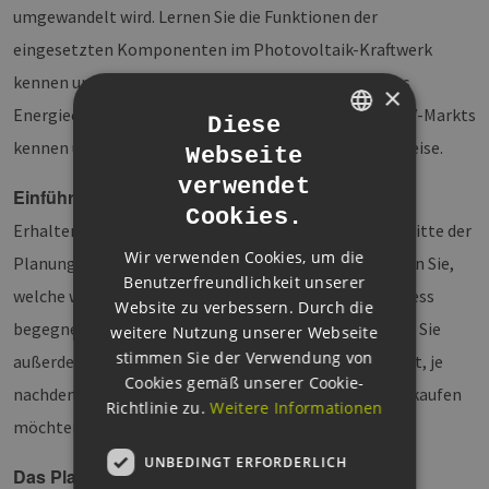
umgewandelt wird. Lernen Sie die Funktionen der
eingesetzten Komponenten im Photovoltaik-Kraftwerk
kennen und Ihre Möglichkeiten zur Beeinflussung des
×
Energieertrags. Lernen Sie die aktuellen Trends des PV-Markts
Diese
kennen und aktuelle Beschaffungs- und Vergütungspreise.
Webseite
GERMAN
verwendet
Einführung in die Projektierung
ENGLISH
Cookies.
Erhalten Sie einen Überblick über die wichtigsten Schritte der
GERMAN
Wir verwenden Cookies, um die
Planungspraxis und deren zeitlichen Aufwand. Erfahren Sie,
Benutzerfreundlichkeit unserer
welche wesentlichen Akteure Ihnen im Planungsprozess
Website zu verbessern. Durch die
begegnen und wen Sie wann einbinden sollten. Lernen Sie
weitere Nutzung unserer Webseite
stimmen Sie der Verwendung von
außerdem, welche Besonderheiten es zu beachten gibt, je
Cookies gemäß unserer Cookie-
nachdem ob Sie Ihre Anlage selbst betreiben oder verkaufen
Richtlinie zu.
Weitere Informationen
möchten.
UNBEDINGT ERFORDERLICH
Das Planungs- und Genehmigungsrecht