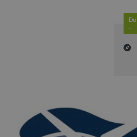
Do,
–