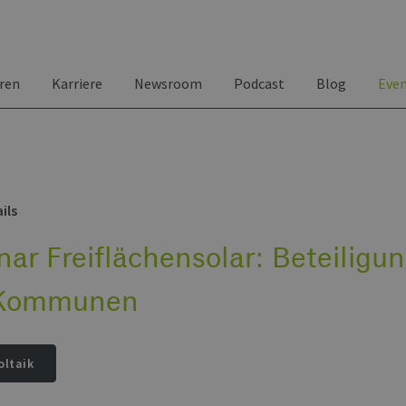
ren
Karriere
Newsroom
Podcast
Blog
Eve
ils
ar Freiflächensolar: Beteiligu
 Kommunen
oltaik