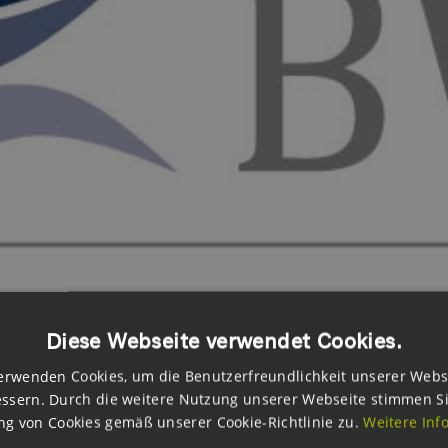
Diese Webseite verwendet Cookies.
erwenden Cookies, um die Benutzerfreundlichkeit unserer Webs
ssern. Durch die weitere Nutzung unserer Webseite stimmen S
eiligung von Bürger:innen und Kommunen an PV-Freiflächenanlagen
g von Cookies gemäß unserer Cookie-Richtlinie zu.
Weitere Inf
ünftig können auch Anlagen in der sonstigen Direktvermarktung 