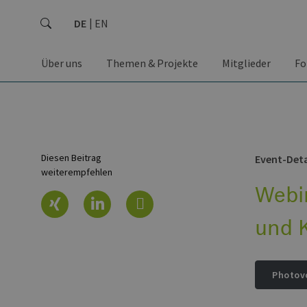
DE
EN
Über uns
Themen & Projekte
Mitglieder
Fo
Diesen Beitrag
Event-Deta
weiterempfehlen
Webin
und
Photov