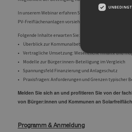
UNBEDINGT
In unserem Webinar erfahren Sie, wie der § 6 EEG in der
PV-Freiflächenanlagen vorsieht. Erhalten Sie außerdem e
Folgende Inhalte erwarten Sie:
• Überblick zur Kommunalbeteiligung nach § 6 EEG 202
• Vertragliche Umsetzung: Wesentliche Inhalte und mögl
• Modelle zur Bürger:innen-Beteiligung im Vergleich
• Spannungsfeld Finanzierung und Anlageschutz
Unbedingt erforderliche Co
• Praxisfragen: Anforderungen und Grenzen typischer 
Ohne die unbedingt erforde
Pr
Melden Sie sich an und profitieren Sie von der fac
Name
D
von Bürger:innen und Kommunen an Solarfreifläc
PHPSESSID
PH
ww
en
ha
Programm & Anmeldung