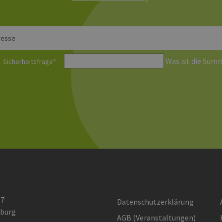
erbare-
1 Jahr 1
Dieses Cookie wird von Google Analytics verwendet, um
en-
Monat
beizubehalten.
rg.de
resse
Was ist die Summ
Sicherheitsfrage
*
 7
Datenschutzerklärung
burg
AGB (Ver­an­stal­tun­gen)