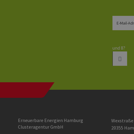
_ga_7TCBZELCXK
.erneu
energi
hambu
E-Mail-Ad
und 8?
Erneuerbare Energien Hamburg
Wexstraße
Clusteragentur GmbH
20355 Ham