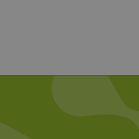
er-Site-Anforderungen
 legitime Anfragen von der
 verwendet, um die
u speichern. Das Cookie-
ß funktionieren.
chen und Bots zu
, um gültige Berichte über
ites verwendet.
chern, um sicherzustellen,
onsistent sind. Es kann
site interagiert, alle
ltung helfen.
rknüpft. Dies ist eine
 Analysedienstes von
enutzer zu unterscheiden,
wiesen wird. Es ist in
ird zur Berechnung von
Analyseberichte