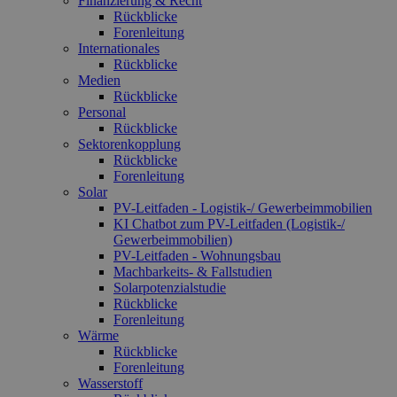
Finanzierung & Recht
Rückblicke
Forenleitung
Internationales
Rückblicke
Medien
Rückblicke
Personal
Rückblicke
Sektorenkopplung
Rückblicke
Forenleitung
Solar
PV-Leitfaden - Logistik-/ Gewerbeimmobilien
KI Chatbot zum PV-Leitfaden (Logistik-/
Gewerbe­immo­bilien)
PV-Leitfaden - Wohnungsbau
Machbarkeits- & Fallstudien
Solarpotenzialstudie
Rückblicke
Forenleitung
Wärme
Rückblicke
Forenleitung
Wasserstoff