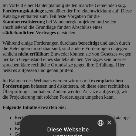
Im Vorfeld einer Bauleitplanung stellen manche Gemeinden sog.
Forderungskataloge
gegenüber der Projektentwicklung auf. Diese
Kataloge enthalten zum Teil feste Vorgaben für die
Standortrealisierung
bei Windenergieprojekten und sollen
anschließend die Grundlage für den Abschluss eines
städtebaulichen Vertrages
darstellen.
Während einige Forderungen durchaus
berechtigt
und auch durch
die Beteiligten umsetzbar sind, sind andere Forderungen dagegen
schlicht
nicht erfüllbar
: Entweder können sie von Gesetzes wegen
her kein Gegenstand eines städtebaulichen Vertrages sein oder es
sprechen klare rechtliche Grundsätze gegen ihre Erfüllung. Hier
heißt es aufpassen und genau prüfen!
Im Rahmen des Webinars werden wir uns mit
exemplarischen
Forderungen
befassen und diskutieren, ob diese einer rechtlichen
Überprüfung standhalten. Zudem werden Ansätze aufgezeigt, wie
die Projektierung mit solchen Forderungen umgehen kann.
Folgende Inhalte erwarten Sie:
Rechtlicher Rahmen für die Erstellung der Kriterienkataloge
×
auf Seiten der Gemeinde für Windenergieprojekte
Diese Webseite
Best Practice anhand ausgewählter Forderungen
Gestaltungsmöglichkeiten im Rahmen vertraglicher