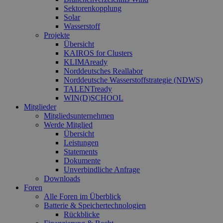
Sektorenkopplung
Solar
Wasserstoff
Projekte
Übersicht
KAIROS for Clusters
KLIMAready
Norddeutsches Reallabor
Norddeutsche Wasserstoffstrategie (NDWS)
TALENTready
WIN(D)SCHOOL
Mitglieder
Mitgliedsunternehmen
Werde Mitglied
Übersicht
Leistungen
Statements
Dokumente
Unverbindliche Anfrage
Downloads
Foren
Alle Foren im Überblick
Batterie & Speichertechnologien
Rückblicke