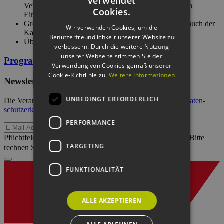
verwendet
GERMAN
Vereinbarungen, um die wechselseitigen Interessen in
Cookies.
Einklang zu bringen
ENGLISH
Grenzen der Forderungskataloge (Stichwort: Missbrauch der
Wir verwenden Cookies, um die
Kataloge)
Benutzerfreundlichkeit unserer Website zu
GERMAN
Überblick über die aktuelle Rechtsprechung
verbessern. Durch die weitere Nutzung
unserer Webseite stimmen Sie der
Programm & Anmeldung
Verwendung von Cookies gemäß unserer
Cookie-Richtlinie zu.
Weitere Informationen
Newsletter abonnieren
UNBEDINGT ERFORDERLICH
Die Verarbeitung Ihrer Daten erfolgt im Rahmen unserer
Daten­
schutz­erklärung
.
PERFORMANCE
E-Mail-Adresse
Pflichtfeld
Sicherheitsfrage
*
Bitte
TARGETING
rechnen Sie 1 plus 3.
FUNKTIONALITÄT
ALLE AKZEPTIEREN