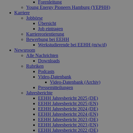
Seitenan
Forenleitung
auf einer
Young Energy Pioneers Hamburg (YEPHH)
enthalte
Karriere
wird zur
Jobbörse
Berechn
Besucher
Übersicht
Sitzungs
Job eintragen
Kampagn
Karriereorientierung
für die Si
Analyseb
Bewerbung bei EEHH
verwende
Werkstudierende bei EEHH (m/w/d)
Newsroom
_ga_7TCBZELCXK
.erneuerbare-
1 Jahr 1
Dieses C
Alle Nachrichten
energien-
Monat
wird von
hamburg.de
Analytics
Downloads
verwend
Rubriken
den Sitz
Podcasts
beizubeh
Video‑Datenbank
Video‑Datenbank (Archiv)
Pressemitteilungen
Jahresberichte
EEHH Jahresbericht 2025 (DE)
EEHH Jahresbericht 2025 (EN)
EEHH Jahresbericht 2024 (DE)
EEHH Jahresbericht 2024 (EN)
EEHH Jahresbericht 2023 (DE)
EEHH Jahresbericht 2023 (EN)
EEHH Jahresbericht 2022 (DE)