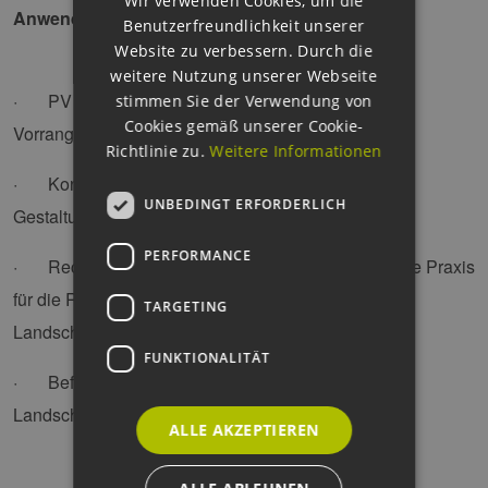
Wir verwenden Cookies, um die
Anwendungshinweise:
Benutzerfreundlichkeit unserer
Website zu verbessern. Durch die
weitere Nutzung unserer Webseite
· PV und Regionalplanung: Bedeutung von
stimmen Sie der Verwendung von
Cookies gemäß unserer Cookie-
Vorranggebieten und Spielräume
Richtlinie zu.
Weitere Informationen
· Konfliktlösung in der Regionalplanung durch
UNBEDINGT ERFORDERLICH
Gestaltung von B-Plänen
PERFORMANCE
· Rechtliche Grundlagen und aktuelle behördliche Praxis
für die Realisierung von PV-Projekten in
TARGETING
Landschaftsschutzgebieten
FUNKTIONALITÄT
· Befreiung von Verboten und Anpassung des
Landschaftsschutzgebietes
ALLE AKZEPTIEREN