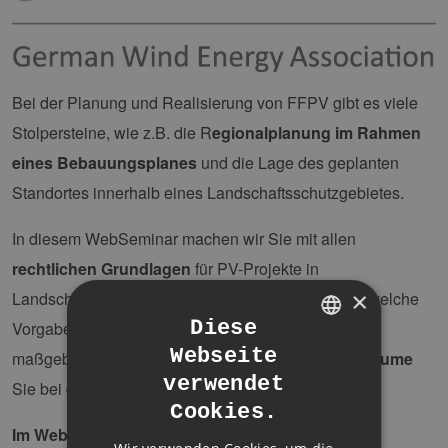
Bei der Planung und Realisierung von FFPV gibt es viele
Stolpersteine, wie z.B. die R
egionalplanung im Rahmen
eines Bebauungsplanes
und die Lage des geplanten
Standortes innerhalb eines Landschaftsschutzgebietes.
In diesem WebSeminar machen wir Sie mit allen
rechtlichen Grundlagen
für PV-Projekte in
×
Landschaftsschutzgebieten vertraut. Erfahren Sie, welche
Diese
Vorgaben der Regionalplanung und Bauleitplanung
Webseite
maßgeblich sind und welche
(Gestaltungs-)Spielräume
GERMAN
verwendet
Sie bei der
Erstellung von B-Plänen
haben.
ENGLISH
Cookies.
GERMAN
Im WebSeminar erwarten Sie diese Themen und