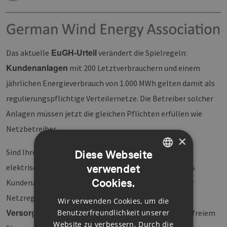
EuGH-Urteil
Das aktuelle
verändert die Spielregeln:
Kundenanlagen
mit 200 Letztverbrauchern und einem
jährlichen Energieverbrauch von 1.000 MWh gelten damit als
regulierungspflichtige Verteilernetze. Die Betreiber solcher
Anlagen müssen jetzt die gleichen Pflichten erfüllen wie
Netzbetreiber.
×
Sind Ihre Konzepte zukunftssicher? Bislang durften
Diese Webseite
elektrische Verteilanlagen für kleinere Verbraucher als
verwendet
GERMAN
Cookies.
Kundenanlagen betrieben werden – ohne Auflagen der
ENGLISH
dezentrale
Netzregulierung. Dies schuf Spielraum für
Wir verwenden Cookies, um die
GERMAN
Versorgungskonzepte
mit günstigem, netzentgeltfreiem
Benutzerfreundlichkeit unserer
Website zu verbessern. Durch die