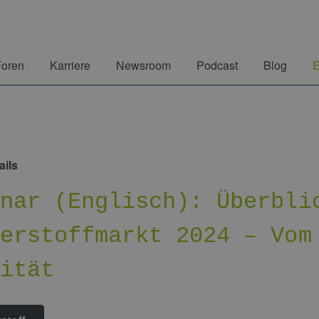
Foren
Karriere
Newsroom
Podcast
Blog
E
ails
inar (Englisch): Überbli
serstoffmarkt 2024 – Vom
lität