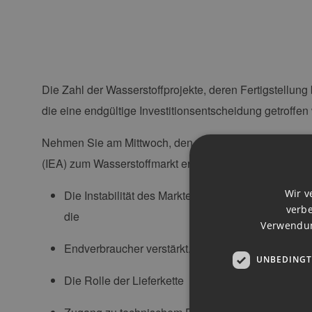
Die Zahl der Wasserstoffprojekte, deren Fertigstellung 
die eine endgültige Investitionsentscheidung getroffe
Nehmen Sie am Mittwoch, den 13. März um 16 Uhr (CET)
(IEA) zum Wasserstoffmarkt erläutern und Einblicke i
Wir v
Die Instabilität des Marktes wird durch eine sich
verbe
die
Verwendun
Endverbraucher verstärkt.
UNBEDINGT
Die Rolle der Lieferkette