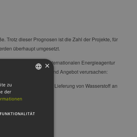
e. Trotz dieser Prognosen ist die Zahl der Projekte, für
werden überhaupt umgesetzt.
sten Statistiken der Internationalen Energieagentur
×
luft zwischen Nachfrage und Angebot verursachen:
GERMAN
ite zu
Herausforderungen bei der Lieferung von Wasserstoff an
ie der
ENGLISH
ormationen
GERMAN
FUNKTIONALITÄT