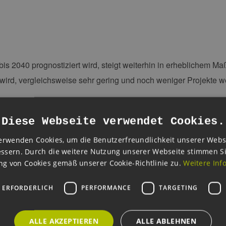
bis 2040 prognostiziert wird, steigt weiterhin in erheblichem Maß
n wird, vergleichsweise sehr gering und noch weniger Projekte 
 an einem Live-Webinar teil, bei dem unsere Experten die neue
n die Marktaussichten und die Faktoren geben werden, die die K
Diese Webseite verwendet Cookies.
erwenden Cookies, um die Benutzerfreundlichkeit unserer Webs
 verändernde Regulierungslandschaft und die infrastrukturellen 
ssern. Durch die weitere Nutzung unserer Webseite stimmen S
g von Cookies gemäß unserer Cookie-Richtlinie zu.
Weitere Inf
 ERFORDERLICH
PERFORMANCE
TARGETING
ALLE AKZEPTIEREN
ALLE ABLEHNEN