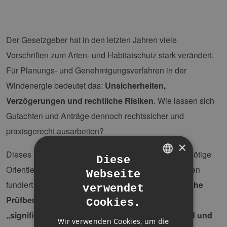
Der Gesetzgeber hat in den letzten Jahren viele
Vorschriften zum Arten- und Habitatschutz stark verändert.
Für Planungs- und Genehmigungsverfahren in der
Windenergie bedeutet das:
Unsicherheiten,
Verzögerungen und rechtliche Risiken
. Wie lassen sich
Gutachten und Anträge dennoch rechtssicher und
praxisgerecht ausarbeiten?
×
Dieses umfassende Online-Seminar gibt Ihnen die nötige
Diese
Orientierung, um naturschutzrechtliche Anforderungen
Webseite
GERMAN
fundiert und effizient umzusetzen. Sie erfahren,
welche
verwendet
ENGLISH
Prüfbereiche aktuell anzuwenden sind, wie das
Cookies.
GERMAN
„signifikant erhöhte Tötungsrisiko“ bewertet wird und
Wir verwenden Cookies, um die