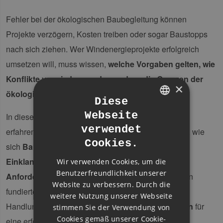
Fehler bei der ökologischen Baubegleitung können
Projekte verzögern, Kosten treiben oder sogar Baustopps
nach sich ziehen. Wer Windenergieprojekte erfolgreich
umsetzen will, muss wissen,
welche Vorgaben gelten, wie
Konflikte vermieden werden und wo die Grenzen der
×
ökologischen Baubegleitung
liegen.
Diese
Webseite
In diesem Webinar vermittelt unsere Expertin – eine
GERMAN
verwendet
erfahrene Umweltgutachterin – praxisnahes Wissen, wie
ENGLISH
Cookies.
sich
Bauprozesse sicher, umweltgerecht und im
GERMAN
Einklang mit Artenschutz und behördlichen
Wir verwenden Cookies, um die
Benutzerfreundlichkeit unserer
Anforderungen
gestalten lassen. Profitieren Sie von
Website zu verbessern. Durch die
fundierten
Praxiserfahrungen
, klaren
weitere Nutzung unserer Webseite
Handlungsempfehlungen und
konkreten Beispielen
für
stimmen Sie der Verwendung von
Cookies gemäß unserer Cookie-
eine erfolgreiche Umsetzung.