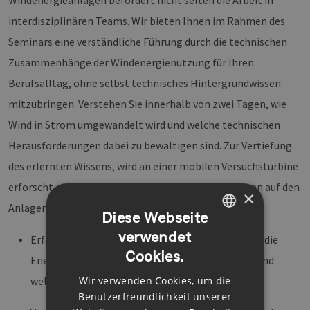
Windenergieanlagen befördert nicht selten die Arbeit in
interdisziplinären Teams. Wir bieten Ihnen im Rahmen des
Seminars eine verständliche Führung durch die technischen
Zusammenhänge der Windenergienutzung für Ihren
Berufsalltag, ohne selbst technisches Hintergrundwissen
mitzubringen. Verstehen Sie innerhalb von zwei Tagen, wie
Wind in Strom umgewandelt wird und welche technischen
Herausforderungen dabei zu bewältigen sind. Zur Vertiefung
des erlernten Wissens, wird an einer mobilen Versuchsturbine
erforscht, welche Faktoren die größten Auswirkungen auf den
×
Anlagenbetrieb und die Regelung haben.
Diese Webseite
verwendet
GERMAN
Erfahren Sie, auf verständliche Art und Weise, wie die
Cookies.
Energie des Windes in Strom umgewandelt wird und
ENGLISH
Wir verwenden Cookies, um die
welche Einflussgrößen zentral sind.
GERMAN
Benutzerfreundlichkeit unserer