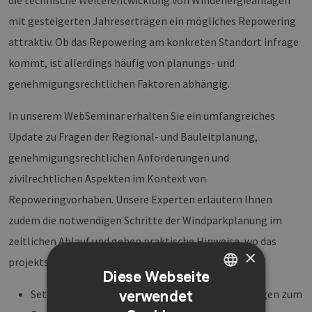
die technische Weiterentwicklung von Windenergieanlagen
mit gesteigerten Jahreserträgen ein mögliches Repowering
attraktiv. Ob das Repowering am konkreten Standort infrage
kommt, ist allerdings häufig von planungs- und
genehmigungsrechtlichen Faktoren abhängig.
In unserem WebSeminar erhalten Sie ein umfangreiches
Update zu Fragen der Regional- und Bauleitplanung,
genehmigungsrechtlichen Anforderungen und
zivilrechtlichen Aspekten im Kontext von
Repoweringvorhaben. Unsere Experten erläutern Ihnen
zudem die notwendigen Schritte der Windparkplanung im
zeitlichen Ablauf und geben praktische Hinweise, wo das
×
projektspezifische Vorwissen genutzt werden kann.
Diese Webseite
verwendet
Setzen Sie sich mit den juristischen Fragestellungen zum
GERMAN