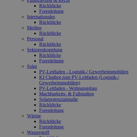
Finanzierung & Recht
Rückblicke
Forenleitung
Internationales
Rückblicke
Medien
Rückblicke
Personal
Rückblicke
Sektorenkopplung
Rückblicke
Forenleitung
Solar
PV-Leitfaden - Logistik-/ Gewerbeimmobilien
KI Chatbot zum PV-Leitfaden (Logistik-/
Gewerbe­immo­bilien)
PV-Leitfaden - Wohnungsbau
Machbarkeits- & Fallstudien
Solarpotenzialstudie
Rückblicke
Forenleitung
Wärme
Rückblicke
Forenleitung
Wasserstoff