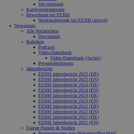
wird zur
Job eintragen
Berechn
Karriereorientierung
Besucher
Sitzungs
Bewerbung bei EEHH
Kampagn
Werkstudierende bei EEHH (m/w/d)
für die Si
Newsroom
Analyseb
Alle Nachrichten
verwende
Downloads
_ga_7TCBZELCXK
.erneuerbare-
1 Jahr 1
Dieses C
Rubriken
energien-
Monat
wird von
Podcasts
hamburg.de
Analytics
Video‑Datenbank
verwend
den Sitz
Video‑Datenbank (Archiv)
beizubeh
Pressemitteilungen
Jahresberichte
EEHH Jahresbericht 2025 (DE)
EEHH Jahresbericht 2025 (EN)
EEHH Jahresbericht 2024 (DE)
EEHH Jahresbericht 2024 (EN)
EEHH Jahresbericht 2023 (DE)
EEHH Jahresbericht 2023 (EN)
EEHH Jahresbericht 2022 (DE)
EEHH Jahresbericht 2022 (EN)
EEHH Jahresbericht 2021 (DE)
EEHH Jahresbericht 2021 (EN)
Eigene Papiere & Studien
Positionspapier zum Wasserstoffhochlauf