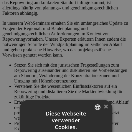
das Repowering am konkreten Standort infrage kommt, ist
allerdings häufig von planungs- und genehmigungsrechtlichen
Faktoren abhängig.
In unserem WebSeminars erhalten Sie ein umfangreiches Update zu
Fragen der Regional- und Bauleitplanung und
genehmigungsrechtlichen Anforderungen im Kontext von
Repoweringvorhaben. Unsere Experten erläutern Ihnen zudem die
notwendigen Schritte der Windparkplanung im zeitlichen Ablauf
und geben praktische Hinweise, wo das projektspezifische
Vorwissen genutzt werden kann.
Setzen Sie sich mit den juristischen Fragestellungen zum
Repowering auseinander und diskutieren Sie Vorbelastungen
am Standort, Veränderung der Konzentrationszonen und
Umgang mit Höhenbegrenzungen.
Verstehen Sie die wesentlichen Einflussfaktoren auf ein
Repowering und diskutieren Sie die Marktentwicklung für
zukünftige Projekte.
Erhalten Sie ein umfassendes Update zu Schritten und Ablauf
×
der Windparkplanung und hören Sie, wo das
Diese Webseite
projektspezifische Vorwissen gewinnbringend eingesetzt
werden kann.
verwendet
GERMAN
Profitieren Sie von den praktischen Erfahrungen unserer
Cookies.
Experten zum Thema Rückbau und Verwertung von