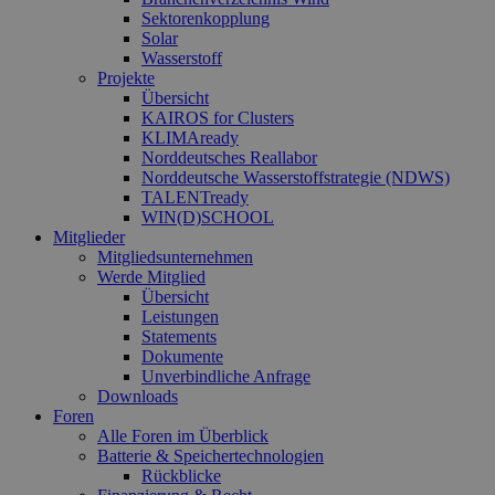
Sektorenkopplung
Solar
Wasserstoff
Projekte
Übersicht
KAIROS for Clusters
KLIMAready
Norddeutsches Reallabor
Norddeutsche Wasserstoffstrategie (NDWS)
TALENTready
WIN(D)SCHOOL
Mitglieder
Mitgliedsunternehmen
Werde Mitglied
Übersicht
Leistungen
Statements
Dokumente
Unverbindliche Anfrage
Downloads
Foren
Alle Foren im Überblick
Batterie & Speichertechnologien
Rückblicke