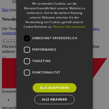
ENGLISH
Altanlagen.
Wir verwenden Cookies, um die
Benutzerfreundlichkeit unserer Website zu
GERMAN
Hier
können Sie sich anmelden.
verbessern. Durch die weitere Nutzung
unserer Webseite stimmen Sie der
Newsletter abonnieren
Verwendung von Cookies gemäß unserer
Cookie-Richtlinie zu.
Weitere Informationen
Die Verarbeitung Ihrer Daten erfolgt im Rahmen unserer
Daten­
schutz­erklärung
.
UNBEDINGT ERFORDERLICH
E-Mail-Adresse
Pflichtfeld
Sicherheitsfrage
*
Bitte
PERFORMANCE
addieren Sie 5 und 4.
TARGETING
FUNKTIONALITÄT
ALLE AKZEPTIEREN
Erneuerbare Energien Hamburg Clusteragentur GmbH
ALLE ABLEHNEN
Wexstraße 7