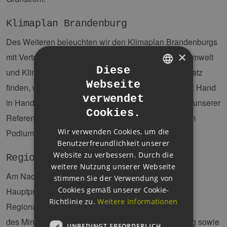
Klimaplan Brandenburg
Des Weiteren beleuchten wir den Klimaplan Brandenburgs
×
mit Vertretern des Ministeriums für Landwirtschaft, Umwelt
Diese
und Klimaschutz. Hier wollen wir einen Lösungsansatz
Webseite
GERMAN
finden, wie zukünftig Klimaschutz und Umweltschutz Hand
verwendet
in Hand gehen und freuen uns auf regen Austausch unserer
ENGLISH
Cookies.
Referenten aus Wirtschaft und Wissenschaft auf dem
GERMAN
Wir verwenden Cookies, um die
Podium.
Benutzerfreundlichkeit unserer
Website zu verbessern. Durch die
Regionalplanung
weitere Nutzung unserer Webseite
Am Nachmittag geht es dann zu unserem dritten
stimmen Sie der Verwendung von
Cookies gemäß unserer Cookie-
Hauptprogrammpunkt, bei dem wir eine moderne
Richtlinie zu.
Weitere Informationen
Regionalplanung diskutieren möchten. Vertreter
des Ministeriums für Infrastruktur und Landesplanung sowie
UNBEDINGT ERFORDERLICH