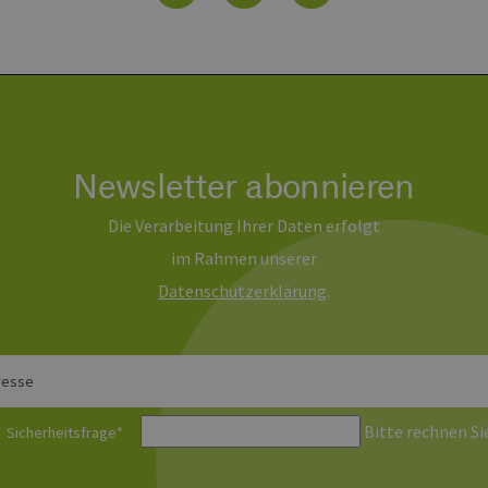
1 Jahr 1
Dieser Cookie-Name ist mit Google Universal Analytics ve
e LLC
Monat
wichtige Aktualisierung des am häufigsten verwendeten
erbare-
Google. Dieses Cookie wird verwendet, um eindeutige B
en-
indem eine zufällig generierte Nummer als Client-ID zuge
rg.de
jeder Seitenanforderung auf einer Site enthalten und w
Besucher-, Sitzungs- und Kampagnendaten für die Site-
verwendet.
erbare-
1 Jahr 1
Dieses Cookie wird von Google Analytics verwendet, um
en-
Monat
beizubehalten.
Newsletter abonnieren
rg.de
Die Verarbeitung Ihrer Daten erfolgt
im Rahmen unserer
Daten­schutz­erklärung
.
resse
Bitte rechnen Sie
Sicherheitsfrage
*