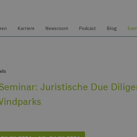
ren
Karriere
Newsroom
Podcast
Blog
Eve
ils
eminar: Juristische Due Dilig
Windparks