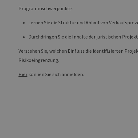
Programmschwerpunkte:
PHPSESSID
PH
ww
en
ha
Lernen Sie die Struktur und Ablauf von Verkaufsproz
Durchdringen Sie die Inhalte der juristischen Proje
csrf_https-
ww
contao_csrf_token
en
ha
Verstehen Sie, welchen Einfluss die identifizierten Proj
Google Privacy Poli
CookieScriptConsent
Co
Risikoeingrenzung.
ww
en
ha
Hier
können Sie sich anmelden.
__cf_bm
Cl
.v
Name
Provider / Do
Provid
Name
vuid
Vimeo.com Inc
Domä
.vimeo.com
_dd_s
player