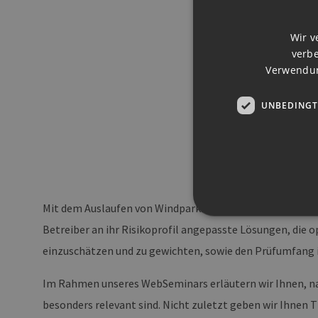
Wir v
verbe
Verwendun
UNBEDINGT
Mit dem Auslaufen von Windparks aus dem EEG und dem 
Betreiber an ihr Risikoprofil angepasste Lösungen, die op
einzuschätzen und zu gewichten, sowie den Prüfumfang i
Unbedingt erforderliche Co
Im Rahmen unseres WebSeminars erläutern wir Ihnen, nach
Ohne die unbedingt erforde
besonders relevant sind. Nicht zuletzt geben wir Ihnen 
Pr
Name
D