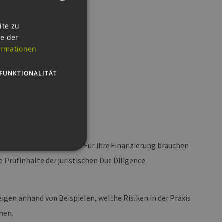
GERMAN
ite zu
ie der
ENGLISH
ormationen
GERMAN
FUNKTIONALITÄT
dprojekten zunehmend. Für ihre Finanzierung brauchen
e Prüfinhalte der juristischen Due Diligence
g und die Kontoverwaltung.
igen anhand von Beispielen, welche Risiken in der Praxis
nen.