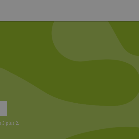
rknüpft. Dies ist eine
 Analysedienstes von
enutzer zu unterscheiden,
wiesen wird. Es ist in
ird zur Berechnung von
Analyseberichte
 den Sitzungsstatus
 3 plus 2.