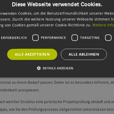
Diese Webseite verwendet Cookies.
erwenden Cookies, um die Benutzerfreundlichkeit unserer Webs
ssern. Durch die weitere Nutzung unserer Webseite stimmen S
g von Cookies gemäß unserer Cookie-Richtlinie zu.
Weitere Inf
 ERFORDERLICH
PERFORMANCE
TARGETING
ALLE AKZEPTIEREN
ALLE ABLEHNEN
DETAILS ANZEIGEN
Aufkommen von PPAs steigt die Komplexität der Verträge von Win
timal zu ihrem Bedarf passen. Daher ist es besonders hilfreich, di
Unbedingt erforderlich
Performance
Targeting
Funktionalität
ndividuell anzupassen.
okies ermöglichen wesentliche Kernfunktionen der Website wie die Benutzeranmeldun
 welcher Struktur eine juristische Projektprüfung abläuft und ze
rlichen Cookies kann die Website nicht ordnungsgemäß verwendet werden.
Tipps, wie Sie den Prüfungsprozess zielgerichtet unterstützen kön
ovider /
Ablaufdatum
Beschreibung
omäne