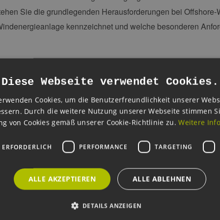
rstehen Sie die grundlegenden Herausforderungen bei Offshore
Windenergieanlage kennzeichnet und welche besonderen Anford
haben
Diese Webseite verwendet Cookies.
et sich stark von Onshore-Vorhaben. Hören Sie im Rahmen des
che Anforderungen an eine Freigabe des Bundesamts für Seesch
erwenden Cookies, um die Benutzerfreundlichkeit unserer Webs
ssern. Durch die weitere Nutzung unserer Webseite stimmen S
 der technischen und wirtschaftlichen Planung und hören Sie, w
g von Cookies gemäß unserer Cookie-Richtlinie zu.
Weitere Inf
 ERFORDERLICH
PERFORMANCE
TARGETING
ftsfeld
ALLE AKZEPTIEREN
ALLE ABLEHNEN
ngskette von Offshore-Windparks und verschaffen Sie sich ein
shore-Projekten und erhalten Sie ein Gefühl für die zentralen E
DETAILS ANZEIGEN
ktur von Projekten im Rahmen des WindSeeG und diskutieren Sie