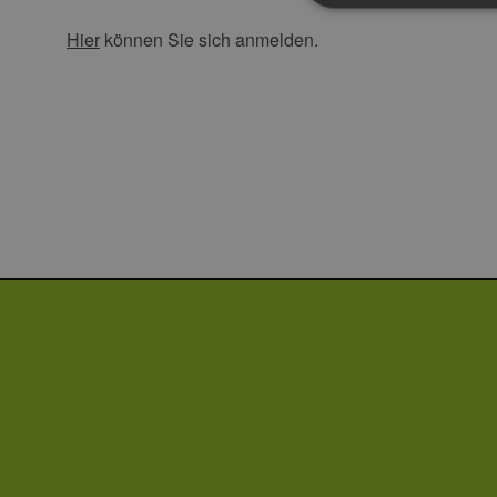
Hier
können Sie sich anmelden.
Unbedingt erforderliche Co
Ohne die unbedingt erforde
Pr
Name
D
PHPSESSID
PH
ww
en
ha
csrf_https-
ww
contao_csrf_token
en
ha
Google Privacy Poli
CookieScriptConsent
Co
ww
en
ha
__cf_bm
Cl
.v