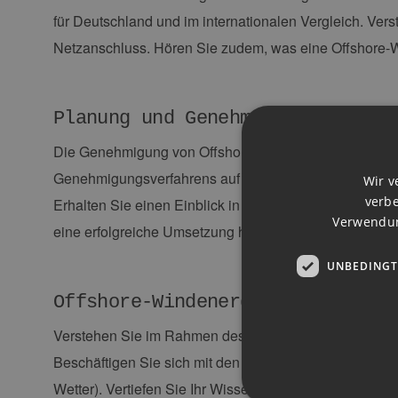
für Deutschland und im internationalen Vergleich. Ve
Netzanschluss. Hören Sie zudem, was eine Offshore-
Planung und Genehmigung von Vor
Die Genehmigung von Offshore-Windparks unterscheid
Genehmigungsverfahrens auf See gestaltet ist und wel
Wir v
verbe
Erhalten Sie einen Einblick in die einzelnen Schritte
Verwendun
eine erfolgreiche Umsetzung haben.
UNBEDINGT
Offshore-Windenergie als Geschä
Verstehen Sie im Rahmen des Seminars die Wertschöpfu
Beschäftigen Sie sich mit den Kostenstrukturen von Off
Wetter). Vertiefen Sie Ihr Wissen zur Förderungsstru