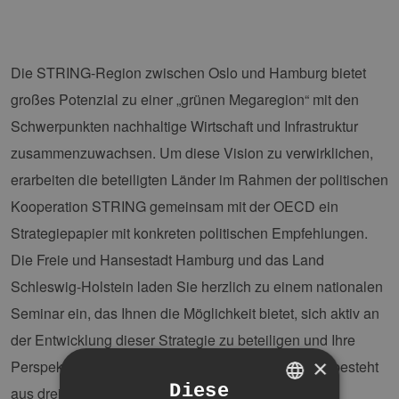
Die STRING-Region zwischen Oslo und Hamburg bietet
großes Potenzial zu einer „grünen Megaregion“ mit den
Schwerpunkten nachhaltige Wirtschaft und Infrastruktur
zusammenzuwachsen. Um diese Vision zu verwirklichen,
erarbeiten die beteiligten Länder im Rahmen der politischen
Kooperation STRING gemeinsam mit der OECD ein
Strategiepapier mit konkreten politischen Empfehlungen.
Die Freie und Hansestadt Hamburg und das Land
Schleswig-Holstein laden Sie herzlich zu einem nationalen
Seminar ein, das Ihnen die Möglichkeit bietet, sich aktiv an
der Entwicklung dieser Strategie zu beteiligen und Ihre
×
Perspektive und Ideen einzubringen. Das Seminar besteht
Diese
aus drei Blöcken mit folgenden Themen: