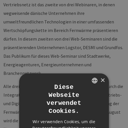
Vertriebsnetz ist das zweite von drei Webinaren, in denen
wegweisende dänische Unternehmen ihre
umweltfreundlichen Technologien in einer umfassenden
Wertschöpfungskette im Bereich Fernwärme präsentieren
dürfen. In diesem zweiten von drei Web-Seminaren sind die
präsentierenden Unternehmen Logstor, DESMI und Grundfos.
Das Publikum für dieses Web-Seminar sind Stadtwerke,
Energieagenturen, Energieunternehmen und
Branchennetzwerk.
×
Alle drei Web-Seminare basieren auf der Motivation, durch die
Diese
Webseite
Integration modernster Planungs-, Produktions-, Vertriebs-
GERMAN
verwendet
und Digitalisierungstechnologien zur Dekarbonisierung der
ENGLISH
Cookies.
Fernwärme beizutragen. Das letzte Web-Seminar im August
GERMAN
wird die neuesten Trends in der Digitalisierung und der
Wir verwenden Cookies, um die