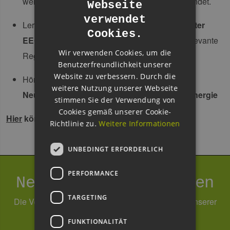
welche Novelle des EEG ihre Anwendbarkeit findet.
Webseite
GERMAN
verwendet
Lernen Sie die
Grundlagen der Vergütung unter
ENGLISH
Cookies.
EEG
kennen und diskutieren Sie vergütungsrelevante
GERMAN
Wir verwenden Cookies, um die
Regelungen und Fristen.
Benutzerfreundlichkeit unserer
Website zu verbessern. Durch die
Hören Sie, welche Konsequenzen in den
weitere Nutzung unserer Webseite
Neuregelungen des EEG 2021 für die Windenergie
stimmen Sie der Verwendung von
Cookies gemäß unserer Cookie-
Hier
können Sie sich anmelden.
Richtlinie zu.
Weitere Informationen
UNBEDINGT ERFORDERLICH
PERFORMANCE
Newsletter abonnieren
TARGETING
Die Verarbeitung Ihrer Daten erfolgt im Rahmen unserer
Daten­schutz­erklärung
.
FUNKTIONALITÄT