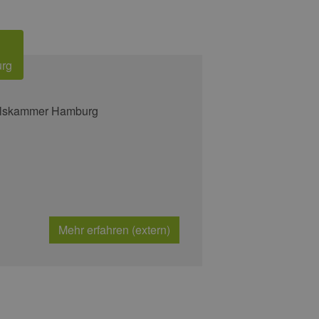
urg
delskammer Hamburg
Mehr erfahren (extern)