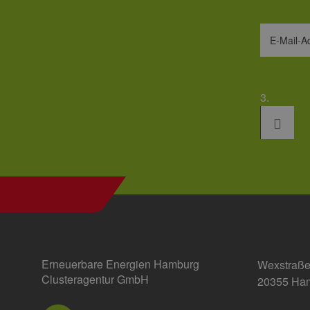
_ga_7TCBZELCXK
.erneu
E-Mail-A
energi
hambu
3.
Erneuerbare Energien Hamburg
Wexstraße
Clusteragentur GmbH
20355 Ha