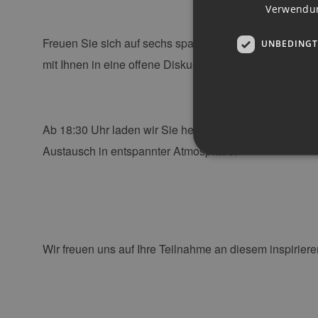
Verwendun
Freuen Sie sich auf sechs spannende Kurzimpulse von
UNBEDINGT
mit Ihnen in eine offene Diskussionsrunde mit dem Pub
Ab 18:30 Uhr laden wir Sie herzlich zu unserem
Somme
Austausch in entspannter Atmosphäre.
Unbedingt erforderliche Co
Ohne die unbedingt erforde
Pr
Wir freuen uns auf Ihre Teilnahme an diesem inspirie
Name
D
PHPSESSID
PH
ww
en
ha