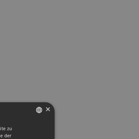
×
GERMAN
ite zu
ie der
ENGLISH