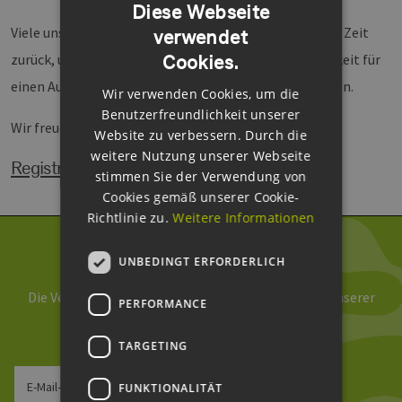
Diese Webseite
Viele unserer persönlichen Treffen liegen schon einige Zeit
verwendet
GERMAN
Cookies.
zurück, umso mehr freuen wir uns, wieder die Möglichkeit für
ENGLISH
einen Austausch und Netzwerken miteinander zu haben.
Wir verwenden Cookies, um die
GERMAN
Benutzerfreundlichkeit unserer
Wir freuen uns auf Euch!
Website zu verbessern. Durch die
weitere Nutzung unserer Webseite
Registrierung
stimmen Sie der Verwendung von
Cookies gemäß unserer Cookie-
Richtlinie zu.
Weitere Informationen
Newsletter abonnieren
UNBEDINGT ERFORDERLICH
Die Verarbeitung Ihrer Daten erfolgt im Rahmen unserer
PERFORMANCE
Daten­schutz­erklärung
.
TARGETING
E-Mail-Adresse
FUNKTIONALITÄT