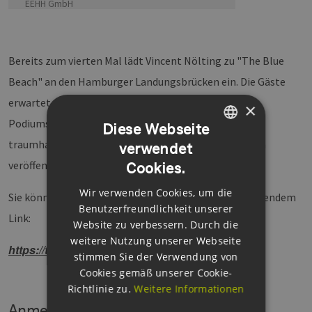
EEHH GmbH
Bereits zum vierten Mal lädt Vincent Nölting zu "The Blue
Beach" an den Hamburger Landungsbrücken ein. Die Gäste
erwartet ein buntes Programm aus unterhaltsamen
×
Podiumsdiskussionen und viel Networking vor einer
Diese Webseite
traumhaften Hafenkulisse. Das detaillierte Programm
verwendet
GERMAN
veröffentlichen wir in Kürze an dieser Stelle.
Cookies.
ENGLISH
Wir verwenden Cookies, um die
GERMAN
Sie können sich jetzt schon Tickets sichern unter folgendem
Benutzerfreundlichkeit unserer
Link:
Website zu verbessern. Durch die
weitere Nutzung unserer Webseite
https://thebluebeach.de/
stimmen Sie der Verwendung von
Cookies gemäß unserer Cookie-
Richtlinie zu.
Weitere Informationen
Anmeldeformular für EEHH-Mitglieder