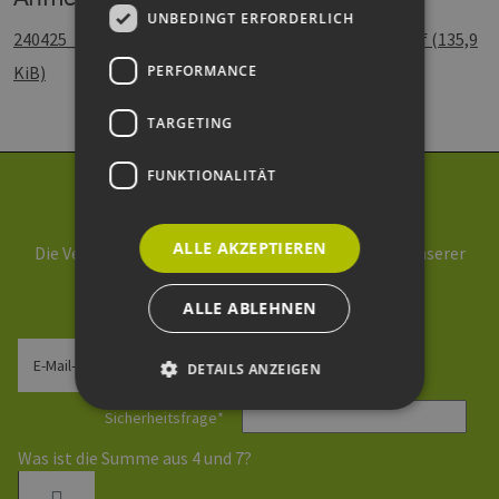
UNBEDINGT ERFORDERLICH
240425_TBB_Formulare_EEHH_1_0_Lo_interaktiv.pdf
(135,9
PERFORMANCE
KiB)
TARGETING
FUNKTIONALITÄT
Newsletter abonnieren
ALLE AKZEPTIEREN
Die Verarbeitung Ihrer Daten erfolgt im Rahmen unserer
Daten­schutz­erklärung
.
ALLE ABLEHNEN
E-Mail-Adresse
DETAILS ANZEIGEN
Sicherheitsfrage
*
Was ist die Summe aus 4 und 7?
Unbedingt erforderlich
Performance
Targeting
Funktionalität