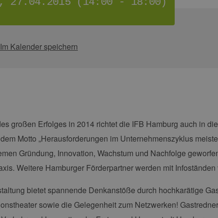
, 27.04.2015 (14:00 - 18:00)
Im Kalender speichern
es großen Erfolges in 2014 richtet die IFB Hamburg auch in di
 dem Motto „Herausforderungen im Unternehmenszyklus meistern“
hemen Gründung, Innovation, Wachstum und Nachfolge geworfen
axis. Weitere Hamburger Förderpartner werden mit Infoständen v
taltung bietet spannende Denkanstöße durch hochkarätige Gast
ionstheater sowie die Gelegenheit zum Netzwerken! Gastredner 