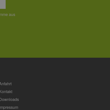
ites verwendet.
umme aus
chern, um sicherzustellen,
onsistent sind. Es kann
site interagiert, alle
ltung helfen.
rknüpft. Dies ist eine
 Analysedienstes von
enutzer zu unterscheiden,
wiesen wird. Es ist in
ird zur Berechnung von
Analyseberichte
 den Sitzungsstatus
Anfahrt
Kontakt
Downloads
Impressum