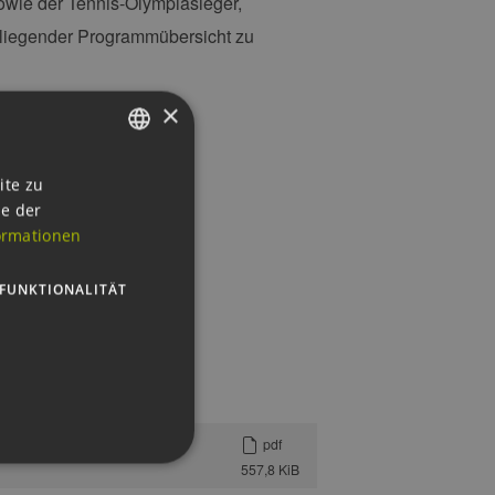
owie der Tennis-Olympiasieger,
anliegender Programmübersicht zu
×
GERMAN
097 Hamburg
ite zu
ie der
ENGLISH
ormationen
GERMAN
FUNKTIONALITÄT
pdf
557,8 KiB