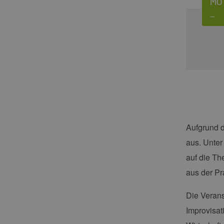
Mo
–
Aufgrund d
aus. Unter
auf die T
aus der Pr
Die Verans
Improvisat