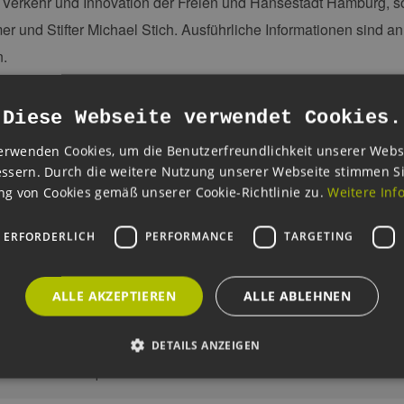
, Verkehr und Innovation der Freien und Hansestadt Hamburg, s
r und Stifter Michael Stich. Ausführliche Informationen sind 
.
er: Hamburgische Investitions- und Förderbank (IFB)
Diese Webseite verwendet Cookies.
 April, 14:00 - 18:00 Uhr
rgische Investitions- und Förderbank, Besenbinderhof 31, 20
erwenden Cookies, um die Benutzerfreundlichkeit unserer Webs
ssern. Durch die weitere Nutzung unserer Webseite stimmen S
rmationen
g von Cookies gemäß unserer Cookie-Richtlinie zu.
:
Weitere Inf
 ERFORDERLICH
PERFORMANCE
TARGETING
ALLE AKZEPTIEREN
ALLE ABLEHNEN
ads
DETAILS ANZEIGEN
Wirtschaft 2015.pdf