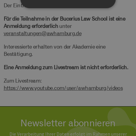
Der Eintritt zur Veranstaltung ist frei.
Für die Teilnahme in der Bucerius Law School ist eine
Unbedingt erforderlich
Performance
Anmeldung erforderlich
unter
Targeting
Funktionalität
veranstaltungen@awhamburg.de
Unbedingt erforderliche Cookies ermöglichen
wesentliche Kernfunktionen der Website wie die
Interessierte erhalten von der Akademie eine
Benutzeranmeldung und die Kontoverwaltung.
Bestätigung.
Ohne die unbedingt erforderlichen Cookies
kann die Website nicht ordnungsgemäß
verwendet werden.
Eine Anmeldung zum Livestream ist nicht erforderlich.
Provider /
Name
Ablaufdatum
Bes
Domäne
Zum Livestream:
https://www.youtube.com/user/awhamburg/videos
PHPSESSID
Sitzung
Coo
PHP.net
Anw
www.erneuerbare-
wir
energien-
Spr
hamburg.de
ein
die
Ben
ver
Newsletter abonnieren
Nor
sic
gene
Die Verarbeitung Ihrer Daten erfolgt im Rahmen unserer
und