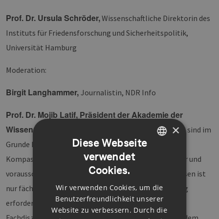
Prof. Dr. Ursula Schröder,
Wissenschaftliche Direktorin des
Instituts für Friedensforschung und Sicherheitspolitik,
Universität Hamburg
Moderation:
Birgit Langhammer,
Journalistin, NDR Info
Prof. Dr. Mojib Latif, Präsident der Akademie der
×
Wissenschaften in Hamburg:
„Die aktuellen Krisen sind im
Diese Webseite
Grunde Krisen mit Ansage. Wissenschaft kann wie ein
verwendet
GERMAN
Kompass helfen, in diesen turbulenten Zeiten sicherer und
Cookies.
vorausschauender zu navigieren. Die Zunahme von Krisen ist
ENGLISH
Wir verwenden Cookies, um die
nur fächerübergreifend zu verstehen und deren Lösung
GERMAN
Benutzerfreundlichkeit unserer
erfordert das Zusammenwirken von mehreren
Website zu verbessern. Durch die
Fachdisziplinen. Diese Interdisziplinarität entspricht dem