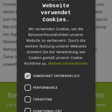
Umsetzungsmöglichkeiten von Mieterstrommodellen und
Webseite
GERMAN
stellen bereits umgesetzte Projekte vor. Seit dem Gesetz
verwendet
ENGLISH
zum Neustart der Digitalisierung der Energiewende, das im
Cookies.
GERMAN
Mai 2023 beschlossen wurde, gibt es durch die Zulassung
Wir verwenden Cookies, um die
von digitalen Summenzählern neue Möglichkeiten
Benutzerfreundlichkeit unserer
Website zu verbessern. Durch die
Mieterstrommodelle auch in kleineren
weitere Nutzung unserer Webseite
Mehrparteienwohnhäusern wirtschaftlich umzusetzen.
stimmen Sie der Verwendung von
Daher lohnt sich eine erneute Betrachtung des
Cookies gemäß unserer Cookie-
Richtlinie zu.
Weitere Informationen
umweltfreundlichen Stroms im Mehrfamilienhaus.
UNBEDINGT ERFORDERLICH
PERFORMANCE
Newsletter abonnieren
TARGETING
Die Verarbeitung Ihrer Daten erfolgt im Rahmen unserer
FUNKTIONALITÄT