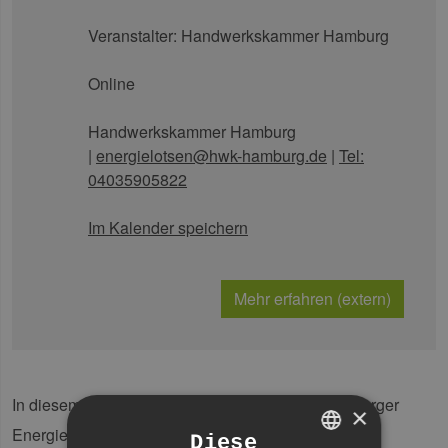
Veranstalter:
Handwerkskammer Hamburg
Online
Handwerkskammer Hamburg
|
energielotsen@hwk-hamburg.de
|
Tel:
04035905822
Im Kalender speichern
Mehr erfahren (extern)
In diesem kostenfreien Online-Seminar der Hamburger
×
Energielotsen informieren wir über verschiedene
Diese