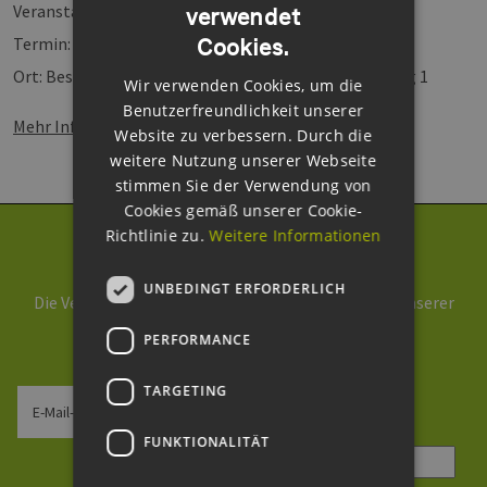
Veranstalter: VDI Wissensforum e.V.
verwendet
GERMAN
Cookies.
Termin: 15./16. Mai 2013
ENGLISH
Ort: Best Western Queens Hotel Hamburg, Mexikoring 1
Wir verwenden Cookies, um die
GERMAN
Benutzerfreundlichkeit unserer
Mehr Informationen
:
Website zu verbessern. Durch die
weitere Nutzung unserer Webseite
stimmen Sie der Verwendung von
Cookies gemäß unserer Cookie-
Richtlinie zu.
Weitere Informationen
Newsletter abonnieren
UNBEDINGT ERFORDERLICH
Die Verarbeitung Ihrer Daten erfolgt im Rahmen unserer
Daten­schutz­erklärung
.
PERFORMANCE
TARGETING
E-Mail-Adresse
FUNKTIONALITÄT
Sicherheitsfrage
*