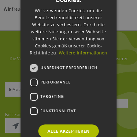
ENGLISH
Wir freuen uns auf Ihre Teilnahme.
Wir verwenden Cookies, um die
GERMAN
Benutzerfreundlichkeit unserer
Website zu verbessern. Durch die
weitere Nutzung unserer Webseite
stimmen Sie der Verwendung von
Newsletter abonnieren
Cookies gemäß unserer Cookie-
Richtlinie zu.
Weitere Informationen
Die Verarbeitung Ihrer Daten erfolgt im Rahmen unserer
Daten­schutz­erklärung
.
UNBEDINGT ERFORDERLICH
PERFORMANCE
E-Mail-Adresse
TARGETING
Sicherheitsfrage
*
FUNKTIONALITÄT
Bitte addieren Sie 1 und 7.
ALLE AKZEPTIEREN