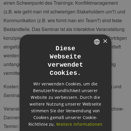
einen Schwerpunkt des Trainings: Konfliktmanagement
(z.B. wie geht man mit schwierigen Stakeholdern um?) und
Kommunikation (z.B. wie formt man ein Team?) sind feste
Bestandteile. Das Seminar ist als interaktive Veranstaltung
konzipiert, in der die einzelnen Themen in kurzen Vorträgen
×
eingeführt und in Diskussion mit den Teilnehmern vertieft
Diese
werden. Zwei Dozenten gewährleisten, dass der
Webseite
GERMAN
umfangreiche Stoff verständlich, effizient und lebendig
verwendet
ENGLISH
Cookies.
vermittelt wird.
GERMAN
Wir verwenden Cookies, um die
Kosten: € 650,00 (zzgl. MwSt.) inklusive Verpflegung und
Benutzerfreundlichkeit unserer
Seminarunterlagen
Website zu verbessern. Durch die
weitere Nutzung unserer Webseite
Veranstalter: Akademie für erneuerbare Energien Lüchow-
stimmen Sie der Verwendung von
Dannenberg GmbH
Cookies gemäß unserer Cookie-
Richtlinie zu.
Weitere Informationen
Termin: 19. bis 21. Juni 2013