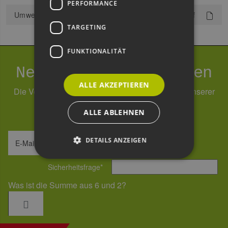
PERFORMANCE
UmweltfreundlicheProduktgestaltungPM_03_11m.pdf
TARGETING
FUNKTIONALITÄT
Newsletter abonnieren
ALLE AKZEPTIEREN
Die Verarbeitung Ihrer Daten erfolgt im Rahmen unserer
Daten­schutz­erklärung
.
ALLE ABLEHNEN
DETAILS ANZEIGEN
E-Mail-Adresse
Sicherheitsfrage
*
Unbedingt erforderlich
Performance
Was ist die Summe aus 6 und 2?
Targeting
Funktionalität
Unbedingt erforderliche Cookies ermöglichen
wesentliche Kernfunktionen der Website wie die