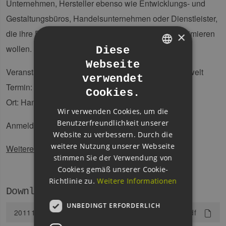
Unternehmen, Hersteller ebenso wie Entwicklungs- und
Gestaltungsbüros, Handelsunternehmen oder Dienstleister,
die ihre Produkte unter Umweltgesichtspunkten optimieren
×
wollen.
Diese
Webseite
GERMAN
Veranstalter: Behörde für Stadtentwicklung und Umwelt
verwendet
ENGLISH
Termin: 01.12.11, 17:00-20:00 Uhr
Cookies.
GERMAN
Ort: Hamburg Port Authority, Neuer Wandrahm 4
Wir verwenden Cookies, um die
Benutzerfreundlichkeit unserer
Anmeldung unter:
www.klima.hamburg.de/ipp
Website zu verbessern. Durch die
weitere Nutzung unserer Webseite
Weitere Informationen finden Sie unter
:
stimmen Sie der Verwendung von
Cookies gemäß unserer Cookie-
Richtlinie zu.
Weitere Informationen
Downloads
UNBEDINGT ERFORDERLICH
20111103ad_Aufruf_umfrageUmweltpartnerschaft.pdf