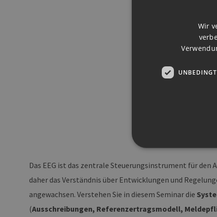
Wir v
verbe
Verwendun
UNBEDINGT
Das EEG ist das zentrale Steuerungsinstrument für den A
daher das Verständnis über Entwicklungen und Regelungen
Unbedingt erforderliche Co
angewachsen. Verstehen Sie in diesem Seminar die
Syste
Ohne die unbedingt erforde
(
Ausschreibungen, Referenzertragsmodell, Meldepfl
Pr
Name
D