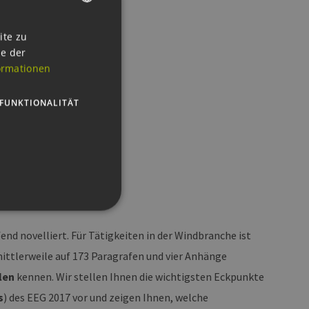
GERMAN
ite zu
ie der
ENGLISH
ormationen
GERMAN
FUNKTIONALITÄT
nd novelliert. Für Tätigkeiten in der Windbranche ist
mittlerweile auf 173 Paragrafen und vier Anhänge
g und die Kontoverwaltung.
len
kennen. Wir stellen Ihnen die wichtigsten Eckpunkte
s
) des EEG 2017 vor und zeigen Ihnen, welche