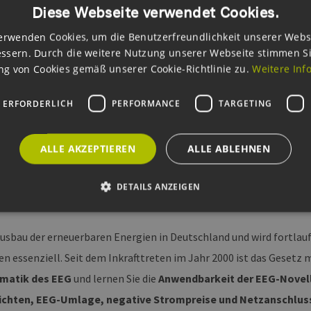
Diese Webseite verwendet Cookies.
erwenden Cookies, um die Benutzerfreundlichkeit unserer Webs
ssern. Durch die weitere Nutzung unserer Webseite stimmen S
g von Cookies gemäß unserer Cookie-Richtlinie zu.
Weitere Inf
 ERFORDERLICH
PERFORMANCE
TARGETING
ALLE AKZEPTIEREN
ALLE ABLEHNEN
DETAILS ANZEIGEN
usbau der erneuerbaren Energien in Deutschland und wird fortlaufe
Unbedingt erforderlich
Performance
Targeting
Funktionalität
 essenziell. Seit dem Inkrafttreten im Jahr 2000 ist das Gesetz 
okies ermöglichen wesentliche Kernfunktionen der Website wie die Benutzeranmeldun
matik des EEG
und lernen Sie die
Anwendbarkeit der EEG-Novel
rlichen Cookies kann die Website nicht ordnungsgemäß verwendet werden.
ichten, EEG-Umlage, negative Strompreise und Netzanschlus
ovider /
Ablaufdatum
Beschreibung
omäne