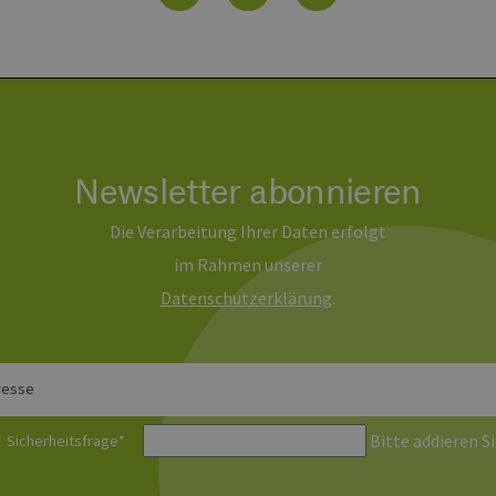
1 Jahr 1
Dieser Cookie-Name ist mit Google Universal Analytics ve
e LLC
Monat
wichtige Aktualisierung des am häufigsten verwendeten
erbare-
Google. Dieses Cookie wird verwendet, um eindeutige B
en-
indem eine zufällig generierte Nummer als Client-ID zuge
rg.de
jeder Seitenanforderung auf einer Site enthalten und w
Besucher-, Sitzungs- und Kampagnendaten für die Site-
verwendet.
erbare-
1 Jahr 1
Dieses Cookie wird von Google Analytics verwendet, um
en-
Monat
beizubehalten.
Newsletter abonnieren
rg.de
Die Verarbeitung Ihrer Daten erfolgt
im Rahmen unserer
Daten­schutz­erklärung
.
resse
Bitte addieren Si
Sicherheitsfrage
*