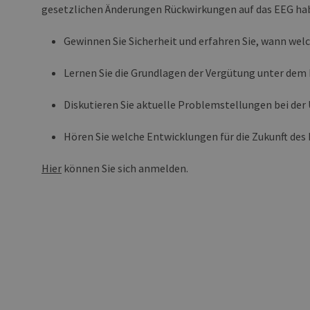
gesetzlichen Änderungen Rückwirkungen auf das EEG ha
PHPSESSID
PH
ww
en
Gewinnen Sie Sicherheit und erfahren Sie, wann wel
ha
Lernen Sie die Grundlagen der Vergütung unter dem
csrf_https-
ww
contao_csrf_token
en
Diskutieren Sie aktuelle Problemstellungen bei de
ha
Google Privacy Poli
CookieScriptConsent
Co
Hören Sie welche Entwicklungen für die Zukunft des 
ww
en
ha
Hier
können Sie sich anmelden.
__cf_bm
Cl
.v
Name
Provider / Do
Provid
Name
vuid
Vimeo.com Inc
Domä
.vimeo.com
_dd_s
player