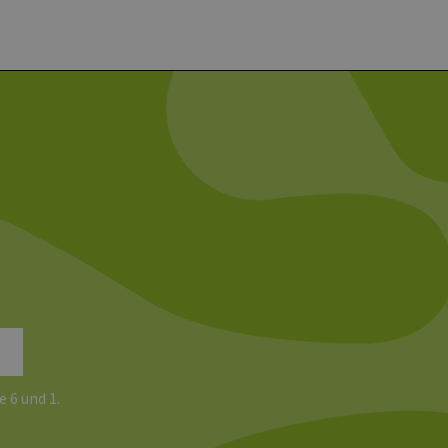
rknüpft. Dies ist eine
 Analysedienstes von
enutzer zu unterscheiden,
wiesen wird. Es ist in
ird zur Berechnung von
Analyseberichte
 den Sitzungsstatus
e 6 und 1.