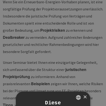
Wenn Sie ein Erneuerbare-Energien-Vorhaben planen, ist eine
sorgfältige Prüfung der Projektvoraussetzungen unerlässlich.
Insbesondere die juristische Prüfung von Verträgen und
Dokumenten spielt eine entscheidende Rolle und ist von
Projektrisiken
großer Bedeutung, um
zu erkennen und
Dealbreaker
zu vermeiden. Aufgrund zahlreicher Änderungen
gesetzlicher und rechtlicher Rahmenbedingungen wird hier
besondere Sorgfalt gefordert.
Unser Seminar bietet Ihnen eine einzigartige Gelegenheit,
juristischen
sich umfassend über die Struktur einer
Projektprüfung
zu informieren. Anhand von
Beispielen
praxisrelevanten
zeigen wir Ihnen, welche Risiken
bei der Planung und Umsetzung von EE-Projekten besonders
×
relevant sind. Darüber hinaus geben wir Ihnen wertvolle
Diese
Tipps
, wie Sie den Prüfungsprozess zielgerichtet