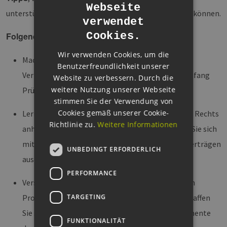
Webseite
GERMAN
unterstützen und Ihre Projekte erfolgreich umsetzen können.
verwendet
ENGLISH
Cookies.
Folgende Themen erwarten Sie:
GERMAN
Wir verwenden Cookies, um die
Machen Sie sich mit Struktur und Ablauf von
Benutzerfreundlichkeit unserer
Verkaufsprozessen vertraut und legen Sie Prüfumfang
Website zu verbessern. Durch die
weitere Nutzung unserer Webseite
Prüfreihenfolge fest.
stimmen Sie der Verwendung von
Cookies gemäß unserer Cookie-
Lernen Sie die Prüfschwerpunkte des öffentlichen Rechts
Richtlinie zu.
Weitere Informationen
anhand praktischer Beispiele kennen und setzen Sie sich
mit der Prüfung von Netzanschluss und Projektverträgen
UNBEDINGT ERFORDERLICH
auseinander.
PERFORMANCE
Verstehen Sie, welchen Einfluss die identifizierten
Projektrisiken auf den Kaufvertrag haben und schaffen
TARGETING
Sie sich einen Überblick der anwendbaren Instrumente
FUNKTIONALITÄT