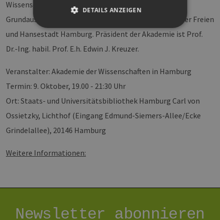
Wissenschaft und Öffentlichkeit anzuregen. Die
DETAILS ANZEIGEN
Grundausstattung der Akademie wird finanziert von der Freien
und Hansestadt Hamburg. Präsident der Akademie ist Prof.
Dr.-Ing. habil. Prof. E.h. Edwin J. Kreuzer.
Unbedingt erforderlich
Performance
Targeting
Funktionalität
Veranstalter: Akademie der Wissenschaften in Hamburg
Unbedingt erforderliche Cookies ermöglichen
Termin: 9. Oktober, 19.00 - 21:30 Uhr
wesentliche Kernfunktionen der Website wie die
Benutzeranmeldung und die Kontoverwaltung.
Ort: Staats- und Universitätsbibliothek Hamburg Carl von
Ohne die unbedingt erforderlichen Cookies
kann die Website nicht ordnungsgemäß
Ossietzky, Lichthof (Eingang Edmund-Siemers-Allee/Ecke
verwendet werden.
Grindelallee), 20146 Hamburg
Provider /
Name
Ablaufdatum
Bes
Domäne
Weitere Informationen:
PHPSESSID
Sitzung
Coo
PHP.net
Anw
www.erneuerbare-
wir
energien-
Spr
hamburg.de
ein
die
Ben
ver
Newsletter abonnieren
Nor
sic