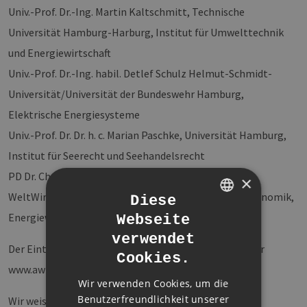
Univ.-Prof. Dr.-Ing. Martin Kaltschmitt, Technische
Universität Hamburg-Harburg, Institut für Umwelttechnik
und Energiewirtschaft
Univ.-Prof. Dr.-Ing. habil. Detlef Schulz Helmut-Schmidt-
Universität/Universität der Bundeswehr Hamburg,
Elektrische Energiesysteme
Univ.-Prof. Dr. Dr. h. c. Marian Paschke, Universität Hamburg,
Institut für Seerecht und Seehandelsrecht
PD Dr. Christian Growitsch, Hamburger
×
WeltWirtschaftsInstitut, Empirische Regulierungsökonomik,
Diese
Energiewirtschaft und Industrieökonomik
Webseite
GERMAN
verwendet
ENGLISH
Der Eintritt ist frei. Um Anmeldung wird gebeten unter
Cookies.
GERMAN
www.awhamburg.de/veranstaltungen
Wir verwenden Cookies, um die
Benutzerfreundlichkeit unserer
Wir weisen darauf hin, dass die Podiumsdiskussion