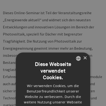
Dieses Online-Seminar ist Teil der Veranstaltungsreihe
„Energiewende aktuell“ und widmet sich den neuesten
Entwicklungen und innovativen Lösungen im Bereich der
Photovoltaik, speziell für Dächer mit begrenzter
Tragfähigkeit. Die Nutzung von Photovoltaik zur
Energiegewinnung gewinnt immer mehr an Bedeutung,
insbesondere in urbanen Gebieten, wo Dachflächen von
×
Bestandsgebäuden oder Hallendächern oft
Diese Webseite
traglastbeschränkt sind.
verwendet
GERMAN
Cookies.
Erfahren Sie von Experten, wie moderne Photovoltaikmodule
ENGLISH
auch auf traglastbeschränkten Dachflächen effizient und
Wir verwenden Cookies, um die
GERMAN
sicher installiert werden können. Lernen Sie die neuesten
Benutzerfreundlichkeit unserer
Website zu verbessern. Durch die
Technologien und Materialien kennen, die eine leichte und
weitere Nutzung unserer Webseite
zugleich stabile Konstruktion ermöglichen.